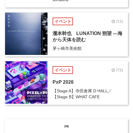
イベント
7/31
瀧本幹也 LUNATION 朔望 ―海
から天体を読む
茅ヶ崎市美術館
イベント
7/31
PxP 2026
【Stage A】寺田倉庫 D HALL／
【Stage B】WHAT CAFE
PR