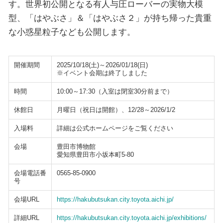
す。世界初公開となる有人与圧ローバーの実物大模
型、「はやぶさ」＆「はやぶさ２」が持ち帰った貴重
な小惑星粒子なども公開します。
開催期間
2025/10/18(土)～2026/01/18(日)
※イベント会期は終了しました
時間
10:00～17:30（入室は閉室30分前まで）
休館日
月曜日（祝日は開館）、12/28～2026/1/2
入場料
詳細は公式ホームページをご覧ください
会場
豊田市博物館
愛知県豊田市小坂本町5-80
会場電話番
0565-85-0900
号
会場URL
https://hakubutsukan.city.toyota.aichi.jp/
詳細URL
https://hakubutsukan.city.toyota.aichi.jp/exhibitions/