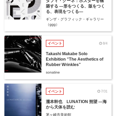
ダフィ・クーネ：ポスターを構
築する ―形をつくる、版をつく
る、表現をつくる―
ギンザ・グラフィック・ギャラリー
（ggg）
イベント
8/4
Takashi Makabe Solo
Exhibition “The Aesthetics of
Rubber Wrinkles”
sonatine
イベント
7/31
瀧本幹也 LUNATION 朔望 ―海
から天体を読む
茅ヶ崎市美術館