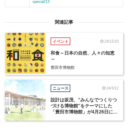
special/13
関連記事
イベント
24/12/10
和食～日本の自然、人々の知恵
～
豊田市博物館
ニュース
24/3/12
設計は坂茂、“みんなでつくりつ
づける博物館”をテーマにした
「豊田市博物館」が4月26日に開
館