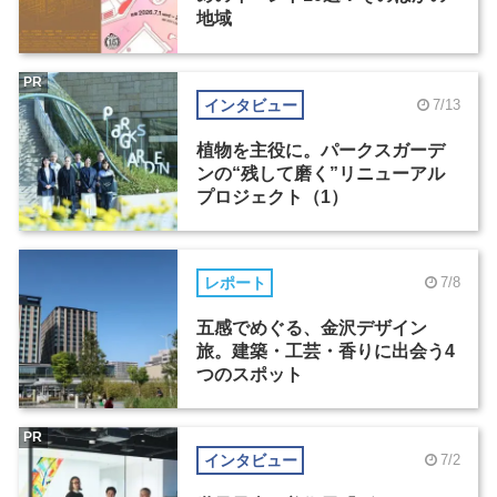
地域
PR
インタビュー
7/13
植物を主役に。パークスガーデ
ンの“残して磨く”リニューアル
プロジェクト（1）
レポート
7/8
五感でめぐる、金沢デザイン
旅。建築・工芸・香りに出会う4
つのスポット
PR
インタビュー
7/2