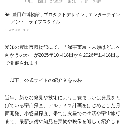
中国・四国
北海道・東北
九州・沖縄
豊田市博物館
,
プロダクトデザイン
,
エンターテイン
メント
,
ライフスタイル
2025/8/26 9:00
愛知の豊田市博物館にて、「深宇宙展～人類はどこへ
向かうのか」が2025年10月18日から2026年1月18日ま
で開催されます。
—以下、公式サイトの紹介文を抜粋—
近年、新たな発見や技術により目覚ましいは発展をと
げている宇宙探査。アルテミス計画をはじめとした月
面開発、小惑星探査、果ては火星での生活や宇宙旅行
まで、最新技術や知見を実物や映像を通して紹介しま