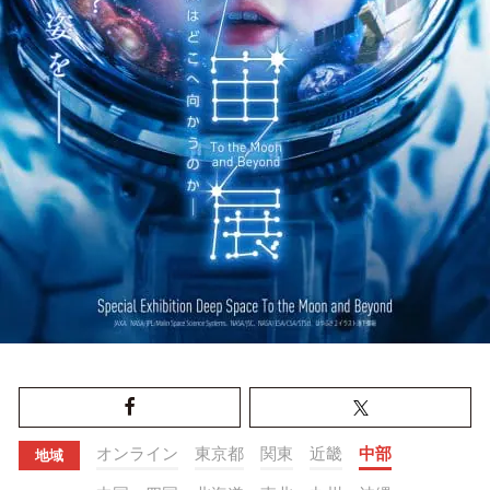
オンライン
東京都
関東
近畿
中部
地域