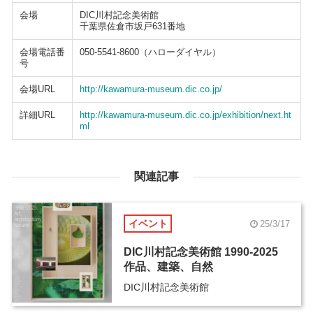
会場
DIC川村記念美術館
千葉県佐倉市坂戸631番地
会場電話番
050-5541-8600（ハローダイヤル）
号
会場URL
http://kawamura-museum.dic.co.jp/
詳細URL
http://kawamura-museum.dic.co.jp/exhibition/next.ht
ml
関連記事
イベント
25/3/17
DIC川村記念美術館 1990-2025
作品、建築、自然
DIC川村記念美術館