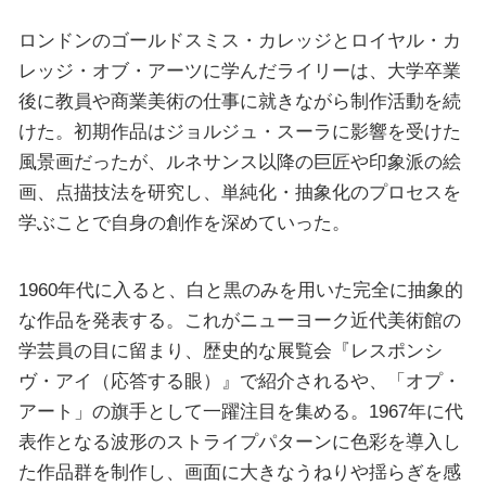
ロンドンのゴールドスミス・カレッジとロイヤル・カ
レッジ・オブ・アーツに学んだライリーは、大学卒業
後に教員や商業美術の仕事に就きながら制作活動を続
けた。初期作品はジョルジュ・スーラに影響を受けた
風景画だったが、ルネサンス以降の巨匠や印象派の絵
画、点描技法を研究し、単純化・抽象化のプロセスを
学ぶことで自身の創作を深めていった。
1960年代に入ると、白と黒のみを用いた完全に抽象的
な作品を発表する。これがニューヨーク近代美術館の
学芸員の目に留まり、歴史的な展覧会『レスポンシ
ヴ・アイ（応答する眼）』で紹介されるや、「オプ・
アート」の旗手として一躍注目を集める。1967年に代
表作となる波形のストライプパターンに色彩を導入し
た作品群を制作し、画面に大きなうねりや揺らぎを感