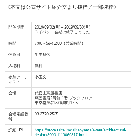
《本文は公式サイト紹介文より抜粋／一部抜粋》
開催期間
2019/09/02(月)～2019/09/30(月)
※イベント会期は終了しました
時間
7:00～深夜2:00（営業時間）
休館日
年中無休
入場料
無料
参加アーテ
小玉文
ィスト
会場
代官山蔦屋書店
蔦屋書店2号館 1階 ブックフロア
東京都渋谷区猿楽町17-5
会場電話番
03-3770-2525
号
詳細URL
https://store.tsite.jp/daikanyama/event/architectural-
design/8990-1119060817.html