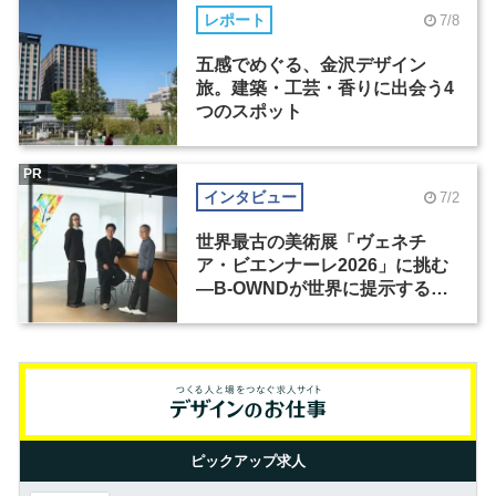
レポート
7/8
五感でめぐる、金沢デザイン
旅。建築・工芸・香りに出会う4
つのスポット
PR
インタビュー
7/2
世界最古の美術展「ヴェネチ
ア・ビエンナーレ2026」に挑む
―B-OWNDが世界に提示する美
の基準とは？（前編）
ピックアップ求人