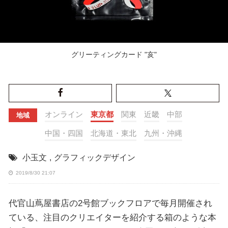
グリーティングカード "亥"
オンライン
東京都
関東
近畿
中部
地域
中国・四国
北海道・東北
九州・沖縄
小玉文
,
グラフィックデザイン
2019/8/30 21:07
代官山蔦屋書店の2号館ブックフロアで毎月開催され
ている、注目のクリエイターを紹介する箱のような本