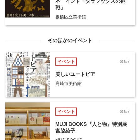
本 インド・タラブックスの挑
戦」
板橋区立美術館
そのほかのイベント
イベント
8/7
美しいユートピア
高崎市美術館
イベント
8/7
MUJI BOOKS『人と物』特別展
宮脇綾子
MUJI BOOKS