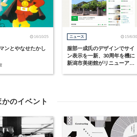
16/10/25
15/6/3
ニュース
マンとやなせたかし
服部一成氏のデザインでサイ
ン表示を一新、30周年を機に
新潟市美術館がリニューアル
館
オープン
ほかのイベント