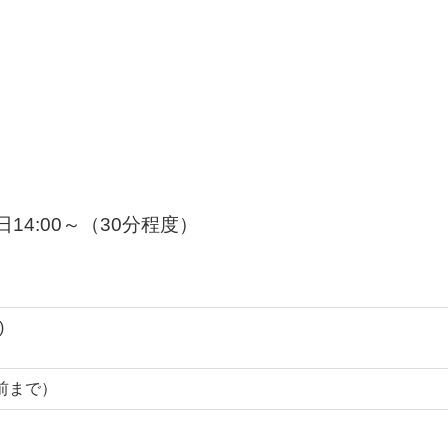
）
14:00～（30分程度）
)
分前まで）