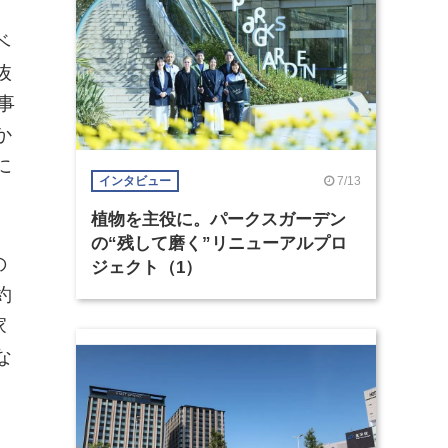
ベ
抜
事
か
に
7/13
インタビュー
植物を主役に。パークスガーデン
の“残して磨く”リニューアルプロ
の
ジェクト（1）
約
家
な