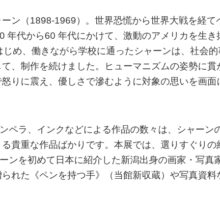
ン（1898-1969）。世界恐慌から世界大戦を経て
0 年代から60 年代にかけて、激動のアメリカを生き
はじめ、働きながら学校に通ったシャーンは、社会的
して、制作を続けました。ヒューマニズムの姿勢に貫
で怒りに震え、優しさで滲むように対象の思いを画面
テンペラ、インクなどによる作品の数々は、シャーン
きる貴重な作品ばかりです。本展では、選りすぐりの
ャーンを初めて日本に紹介した新潟出身の画家・写真
贈られた《ペンを持つ手》（当館新収蔵）や写真資料