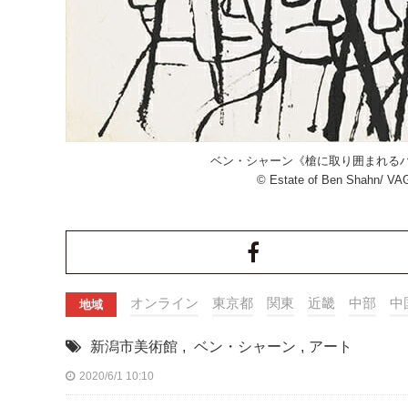
ベン・シャーン《槍に取り囲まれるハ
© Estate of Ben Shahn/ V
オンライン
東京都
関東
近畿
中部
中
地域
新潟市美術館
,
ベン・シャーン
,
アート
2020/6/1 10:10