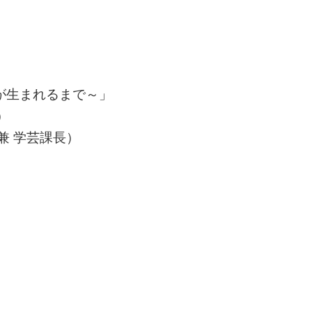
が生まれるまで～」
）
兼 学芸課長）
）