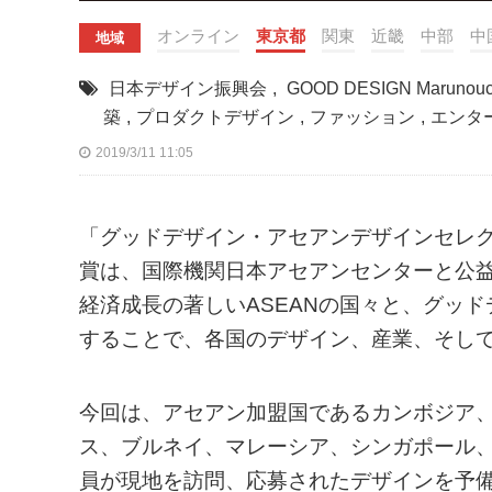
オンライン
東京都
関東
近畿
中部
中
地域
日本デザイン振興会
,
GOOD DESIGN Marunouc
築
,
プロダクトデザイン
,
ファッション
,
エンタ
2019/3/11 11:05
「グッドデザイン・アセアンデザインセレ
賞は、国際機関日本アセアンセンターと公
経済成長の著しいASEANの国々と、グッ
することで、各国のデザイン、産業、そし
今回は、アセアン加盟国であるカンボジア
ス、ブルネイ、マレーシア、シンガポール、
員が現地を訪問、応募されたデザインを予備