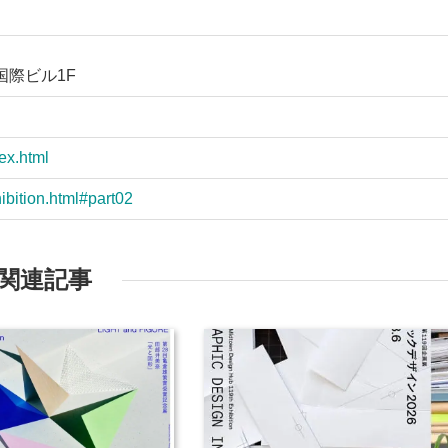
国際ビル1F
ex.html
ibition.html#part02
関連記事