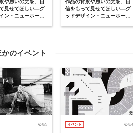
景や思いの丈を、自
作品の背景や思いの丈を、自
て見せてほしい―グ
信をもって見せてほしい―グ
イン・ニューホープ
ッドデザイン・ニューホープ
員長対談（1）
賞審査委員長対談（2）
ほかのイベント
8/5
8/
イベント