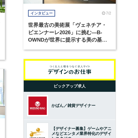
7/2
インタビュー
5
世界最古の美術展「ヴェネチア・
ビエンナーレ2026」に挑む―B-
OWNDが世界に提示する美の基準
とは？（前編）
ピックアップ求人
かばん／雑貨デザイナー
8
【デザイナー募集】ゲームやアニ
メなどエンタメ業界特化のデザイ