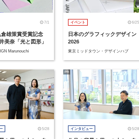
7/1
6/2
イベント
 亀倉雄策賞受賞記念
日本のグラフィックデザイン
井美奈「光と図形」
2026
GN Marunouchi
東京ミッドタウン・デザインハブ
PR
5/28
5/2
ー
インタビュー