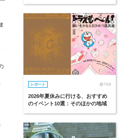
建
の
、
7/16
有
レポート
2026年夏休みに行ける、おすすめ
のイベント10選：そのほかの地域
委
PR