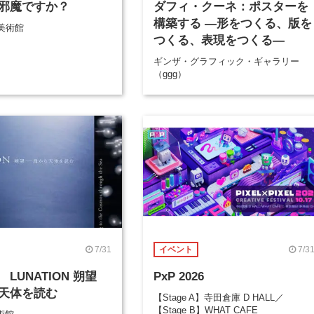
邪魔ですか？
ダフィ・クーネ：ポスターを
構築する ―形をつくる、版を
美術館
つくる、表現をつくる―
ギンザ・グラフィック・ギャラリー
（ggg）
7/31
7/3
イベント
LUNATION 朔望
PxP 2026
天体を読む
【Stage A】寺田倉庫 D HALL／
【Stage B】WHAT CAFE