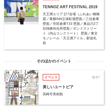
TENNOZ ART FESTIVAL 2019
天王洲エリア 計7会場（ふれあい橋橋
梁／東横INN立体駐場壁面／三信倉庫
壁面／寺田倉庫T33 壁面／東品川2丁
目桟橋待合所壁面／ボンドストリー
ト（内山コンクリート） 壁面／東京
モノレール「天王洲アイル」駅改札
前
そのほかのイベント
イベント
8/7
美しいユートピア
高崎市美術館