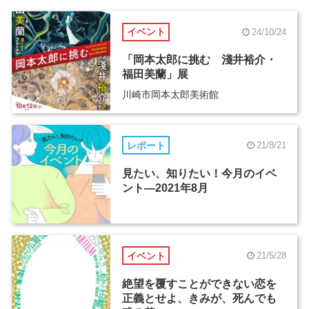
イベント
24/10/24
「岡本太郎に挑む 淺井裕介・
福田美蘭」展
川崎市岡本太郎美術館
レポート
21/8/21
見たい、知りたい！今月のイベ
ント―2021年8月
イベント
21/5/28
絶望を覆すことができない恋を
正義とせよ、きみが、死んでも