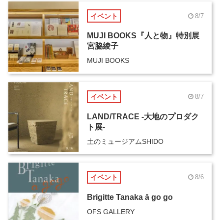
イベント
8/7
MUJI BOOKS『人と物』特別展
宮脇綾子
MUJI BOOKS
イベント
8/7
LAND/TRACE -大地のプロダク
ト展-
土のミュージアムSHIDO
イベント
8/6
Brigitte Tanaka ā go go
OFS GALLERY