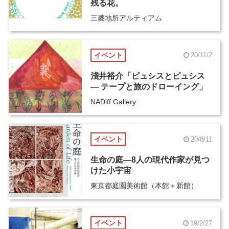
残る花。
三菱地所アルティアム
イベント
20/11/2
淺井裕介「ピュシスとピュシス
― テープと旅のドローイング」
NADiff Gallery
イベント
20/8/11
生命の庭―8人の現代作家が見つ
けた小宇宙
東京都庭園美術館（本館＋新館）
イベント
19/2/27