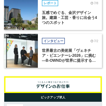
レポート
7/8
五感でめぐる、金沢デザイン
旅。建築・工芸・香りに出会う4
つのスポット
PR
インタビュー
7/2
世界最古の美術展「ヴェネチ
ア・ビエンナーレ2026」に挑む
―B-OWNDが世界に提示する美
の基準とは？（前編）
ピックアップ求人