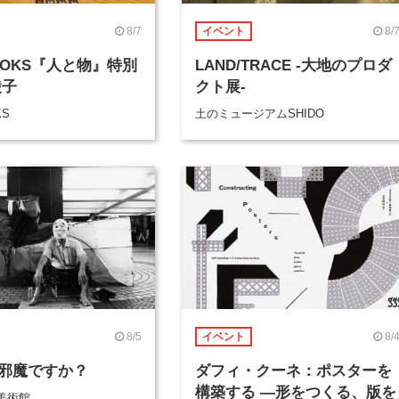
8/7
8/
イベント
BOOKS『人と物』特別
LAND/TRACE -大地のプロダ
綾子
クト展-
KS
土のミュージアムSHIDO
8/5
8/
イベント
邪魔ですか？
ダフィ・クーネ：ポスターを
構築する ―形をつくる、版を
美術館