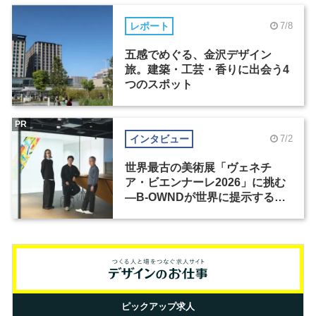
レポート
7/8
五感でめぐる、金沢デザイン
旅。建築・工芸・香りに出会う4
つのスポット
PR
インタビュー
7/2
世界最古の美術展「ヴェネチ
ア・ビエンナーレ2026」に挑む
―B-OWNDが世界に提示する美
の基準とは？（前編）
ピックアップ求人