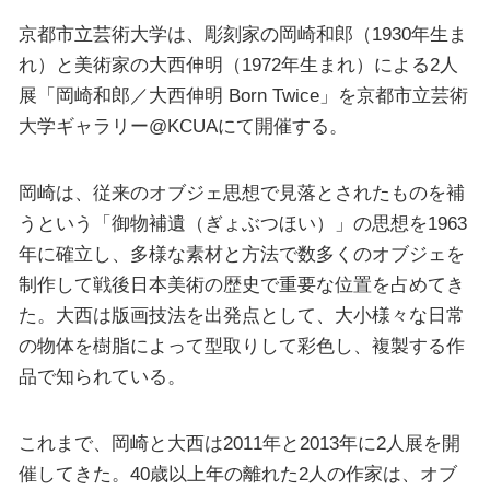
京都市立芸術大学は、彫刻家の岡崎和郎（1930年生ま
れ）と美術家の大西伸明（1972年生まれ）による2人
展「岡崎和郎／大西伸明 Born Twice」を京都市立芸術
大学ギャラリー@KCUAにて開催する。
岡崎は、従来のオブジェ思想で見落とされたものを補
うという「御物補遺（ぎょぶつほい）」の思想を1963
年に確立し、多様な素材と方法で数多くのオブジェを
制作して戦後日本美術の歴史で重要な位置を占めてき
た。大西は版画技法を出発点として、大小様々な日常
の物体を樹脂によって型取りして彩色し、複製する作
品で知られている。
これまで、岡崎と大西は2011年と2013年に2人展を開
催してきた。40歳以上年の離れた2人の作家は、オブ