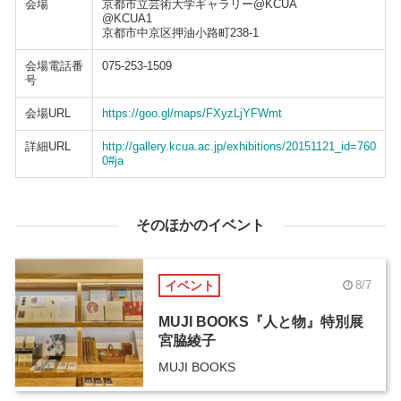
会場
京都市立芸術大学ギャラリー@KCUA
@KCUA1
京都市中京区押油小路町238-1
会場電話番
075-253-1509
号
会場URL
https://goo.gl/maps/FXyzLjYFWmt
詳細URL
http://gallery.kcua.ac.jp/exhibitions/20151121_id=760
0#ja
そのほかのイベント
イベント
8/7
MUJI BOOKS『人と物』特別展
宮脇綾子
MUJI BOOKS