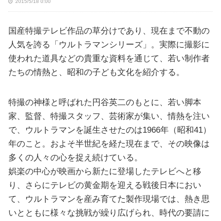
2015/5/18 0:00
国産特撮テレビ作品の草分けであり、現在まで不動の
人気を誇る「ウルトラマンシリーズ」。実際に撮影に
使われた道具などの貴重な資料を通じて、若い制作者
たちの情熱と、昭和の子ども文化を紹介する。
特撮の神様と呼ばれた円谷英二のもとに、若い脚本
家、監督、特撮スタッフ、芸術家が集い、情熱を注い
で、ウルトラマンを誕生させたのは1966年（昭和41）
年のこと。およそ半世紀を経た現在まで、その映像は
多くの人々の心を捉え続けている。
娯楽の中心が映画から新たに登場したテレビへと移
り、さらにテレビの黄金期を迎える戦後日本におい
て、ウルトラマンを産み育てた製作現場では、熱き思
いとともに様々な挑戦が繰り広げられ、時代の要請に