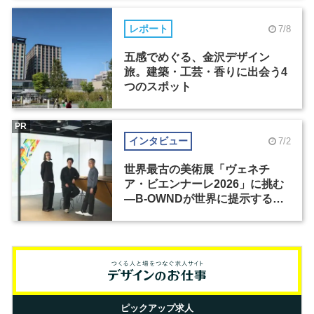
レポート
7/8
五感でめぐる、金沢デザイン
旅。建築・工芸・香りに出会う4
つのスポット
PR
インタビュー
7/2
世界最古の美術展「ヴェネチ
ア・ビエンナーレ2026」に挑む
―B-OWNDが世界に提示する美
の基準とは？（前編）
ピックアップ求人