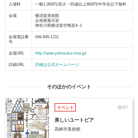
入場料
一般1,000円/高大・65歳以上800円/中学生以下無料
会場
横須賀美術館
企画展展示室
神奈川県横須賀市鴨居4−1
会場電話番
046-845-1211
号
会場URL
http://www.yokosuka-moa.jp/
詳細URL
詳細は公式ホームページ
そのほかのイベント
イベント
8/7
美しいユートピア
高崎市美術館