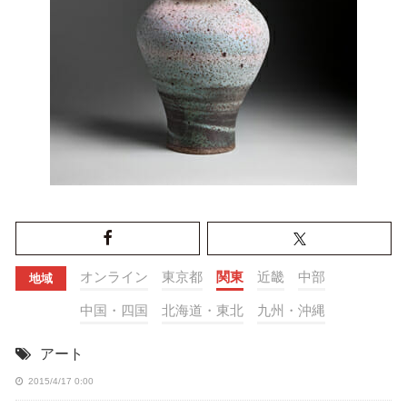
オンライン
東京都
関東
近畿
中部
地域
中国・四国
北海道・東北
九州・沖縄
アート
2015/4/17 0:00