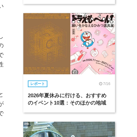
い
。
し
の
で
性
7/16
レポート
と
2026年夏休みに行ける、おすすめ
のイベント10選：そのほかの地域
が
で
PR