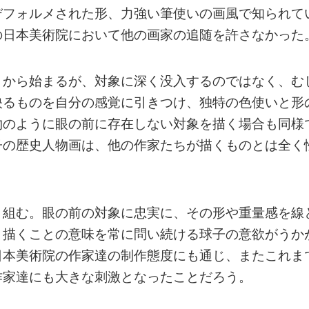
デフォルメされた形、力強い筆使いの画風で知られて
の日本美術院において他の画家の追随を許さなかった
とから始まるが、対象に深く没入するのではなく、む
映るものを自分の感覚に引きつけ、独特の色使いと形
物のように眼の前に存在しない対象を描く場合も同様
子の歴史人物画は、他の作家たちが描くものとは全く
り組む。眼の前の対象に忠実に、その形や重量感を線
、描くことの意味を常に問い続ける球子の意欲がうか
日本美術院の作家達の制作態度にも通じ、またこれま
作家達にも大きな刺激となったことだろう。