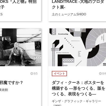
BOOKS『人と物』特別
LAND/TRACE -大地のプロダ
綾子
クト展-
KS
土のミュージアムSHIDO
8/5
8/
イベント
邪魔ですか？
ダフィ・クーネ：ポスターを
構築する ―形をつくる、版を
美術館
つくる、表現をつくる―
ギンザ・グラフィック・ギャラリー
（ggg）