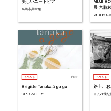
美しいユートピア
MUJI 
展 宮脇
高崎市美術館
MUJI BOO
8/6
イベント
イベント
Brigitte Tanaka ā go go
路上、お
OFS GALLERY
金沢21世紀