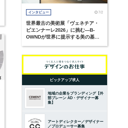
7/2
インタビュー
世界最古の美術展「ヴェネチア・
ビエンナーレ2026」に挑む―B-
OWNDが世界に提示する美の基準
とは？（前編）
ピックアップ求人
4
地域の企業をブランディング【外
部ブレーン AD・デザイナー募
集】
アートディレクター／デザイナー
／プロデューサー募集