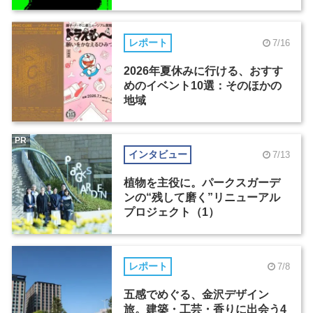
レポート
7/16
2026年夏休みに行ける、おすす
めのイベント10選：そのほかの
地域
PR
インタビュー
7/13
植物を主役に。パークスガーデ
ンの“残して磨く”リニューアル
プロジェクト（1）
レポート
7/8
五感でめぐる、金沢デザイン
旅。建築・工芸・香りに出会う4