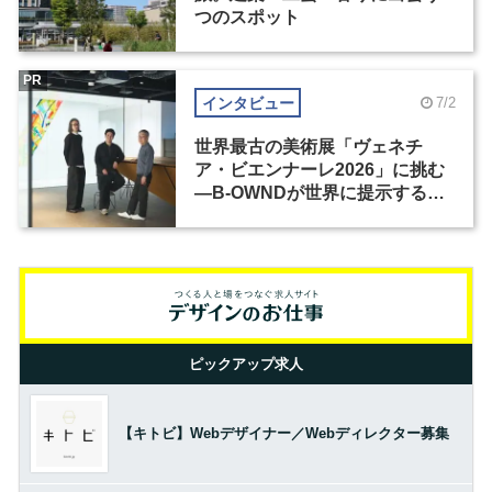
つのスポット
PR
インタビュー
7/2
世界最古の美術展「ヴェネチ
ア・ビエンナーレ2026」に挑む
―B-OWNDが世界に提示する美
の基準とは？（前編）
ピックアップ求人
【キトビ】Webデザイナー／Webディレクター募集