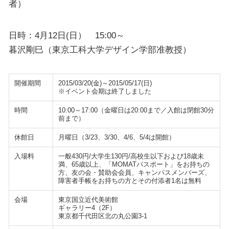
者）
日時：4月12日(日） 15:00～
暮沢剛巳（東京工科大学デザイン学部准教授）
開催期間
2015/03/20(金)～2015/05/17(日)
※イベント会期は終了しました
時間
10:00～17:00（金曜日は20:00まで／入館は閉館30分
前まで）
休館日
月曜日（3/23、3/30、4/6、5/4は開館）
入場料
一般430円/大学生130円/高校生以下および18歳未
満、65歳以上、「MOMATパスポート」をお持ちの
方、友の会・賛助会会員、キャンパスメンバーズ、
障害者手帳をお持ちの方とその付添者1名は無料
会場
東京国立近代美術館
ギャラリー4（2F）
東京都千代田区北の丸公園3-1