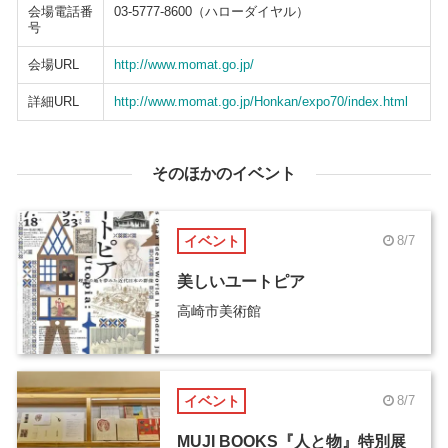
会場電話番
03-5777-8600（ハローダイヤル）
号
会場URL
http://www.momat.go.jp/
詳細URL
http://www.momat.go.jp/Honkan/expo70/index.html
そのほかのイベント
イベント
8/7
美しいユートピア
高崎市美術館
イベント
8/7
MUJI BOOKS『人と物』特別展