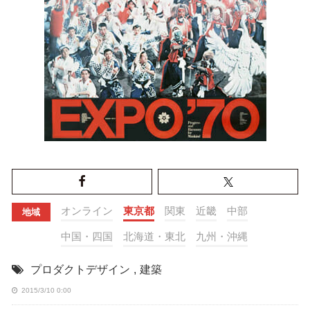
オンライン
東京都
関東
近畿
中部
地域
中国・四国
北海道・東北
九州・沖縄
プロダクトデザイン
,
建築
2015/3/10 0:00