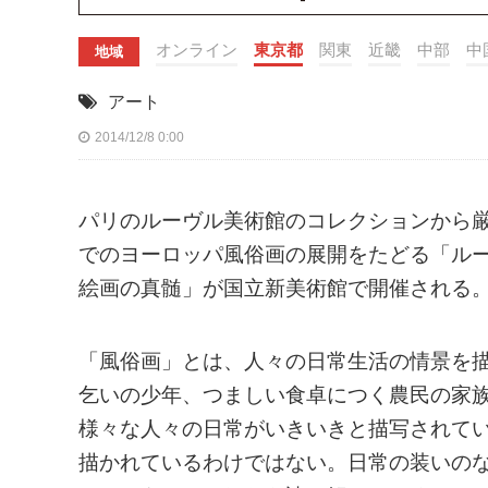
オンライン
東京都
関東
近畿
中部
中
地域
アート
2014/12/8 0:00
パリのルーヴル美術館のコレクションから厳
でのヨーロッパ風俗画の展開をたどる「ルー
絵画の真髄」が国立新美術館で開催される
「風俗画」とは、人々の日常生活の情景を
乞いの少年、つましい食卓につく農民の家
様々な人々の日常がいきいきと描写されて
描かれているわけではない。日常の装いの