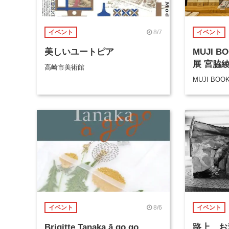
8/7
イベント
イベント
美しいユートピア
MUJI 
展 宮脇
高崎市美術館
MUJI BOO
8/6
イベント
イベント
Brigitte Tanaka ā go go
路上、お