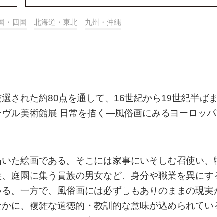
国・四国
北海道・東北
九州・沖縄
選された約80点を通して、16世紀から19世紀半ば
ヴル美術館展 日常を描く―風俗画にみるヨーロッパ
。
描いた絵画である。そこには家事にいそしむ召使い、
族、庭園に集う貴族の男女など、身分や職業を異にす
いる。一方で、風俗画には必ずしもありのままの現実
なかに、複雑な道徳的・教訓的な意味が込められてい