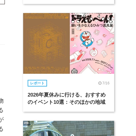
ま
7/16
レポート
2026年夏休みに行ける、おすすめ
物
のイベント10選：そのほかの地域
る
が
PR
る