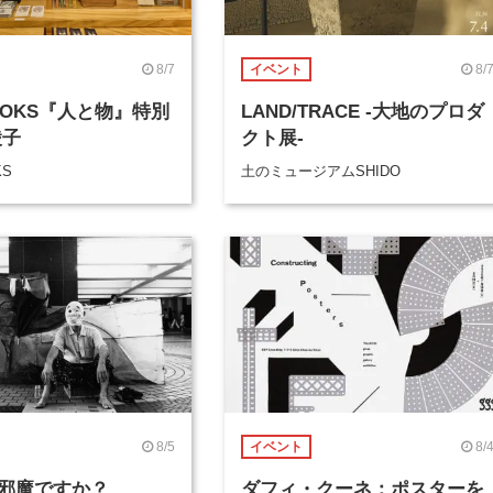
8/7
8/
イベント
BOOKS『人と物』特別
LAND/TRACE -大地のプロダ
綾子
クト展-
KS
土のミュージアムSHIDO
8/5
8/
イベント
邪魔ですか？
ダフィ・クーネ：ポスターを