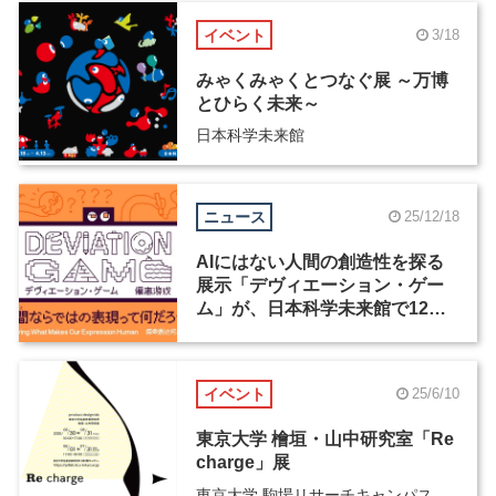
イベント
3/18
みゃくみゃくとつなぐ展 ～万博
とひらく未来～
日本科学未来館
ニュース
25/12/18
AIにはない人間の創造性を探る
展示「デヴィエーション・ゲー
ム」が、日本科学未来館で12月
24日より公開
イベント
25/6/10
東京大学 檜垣・山中研究室「Re
charge」展
東京大学 駒場リサーチキャンパス