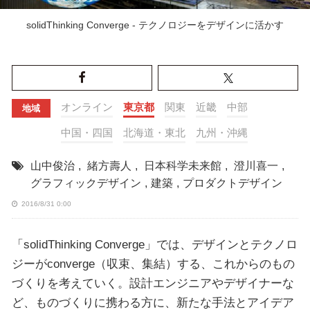
solidThinking Converge - テクノロジーをデザインに活かす
オンライン
東京都
関東
近畿
中部
地域
中国・四国
北海道・東北
九州・沖縄
山中俊治
,
緒方壽人
,
日本科学未来館
,
澄川喜一
,
グラフィックデザイン
,
建築
,
プロダクトデザイン
2016/8/31 0:00
「solidThinking Converge」では、デザインとテクノロ
ジーがconverge（収束、集結）する、これからのもの
づくりを考えていく。設計エンジニアやデザイナーな
ど、ものづくりに携わる方に、新たな手法とアイデア