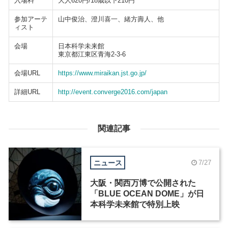
入場料
大人620円/18歳以下210円
参加アーテ
山中俊治、澄川喜一、緒方壽人、他
ィスト
会場
日本科学未来館
東京都江東区青海2-3-6
会場URL
https://www.miraikan.jst.go.jp/
詳細URL
http://event.converge2016.com/japan
関連記事
ニュース
7/27
大阪・関西万博で公開された
「BLUE OCEAN DOME」が日
本科学未来館で特別上映