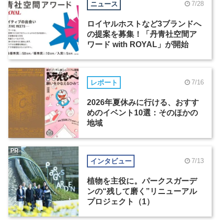
ニュース
7/28
ロイヤルホストなど3ブランドへ
の提案を募集！「丹青社空間ア
ワード with ROYAL」が開始
レポート
7/16
2026年夏休みに行ける、おすす
めのイベント10選：そのほかの
地域
PR
インタビュー
7/13
植物を主役に。パークスガーデ
ンの“残して磨く”リニューアル
プロジェクト（1）