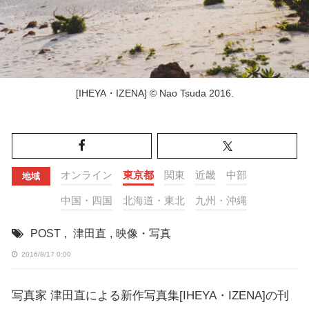
[IHEYA・IZENA] © Nao Tsuda 2016.
オンライン
東京都
関東
近畿
中部
地域
中国・四国
北海道・東北
九州・沖縄
POST
,
津田直
,
映像・写真
2016/8/17 0:00
写真家 津田直による新作写真集[IHEYA・IZENA]の刊