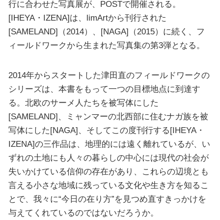
行に合わせた写真展が、POSTで開催される。
[IHEYA・IZENA]は、limArtから刊行された
[SAMELAND]（2014）、[NAGA]（2015）に続く、フ
ィールドワークから生まれた写真集の第3弾となる。
2014年からスタートした津田直のフィールドワークの
シリーズは、本書をもって一つの目標地点に到達す
る。北欧のサーメ人たちを被写体にした
[SAMELAND]、ミャンマーの北西部に住むナガ族を被
写体にした[NAGA]、そしてこの度刊行する[IHEYA・
IZENA]の三作品は、地理的には遠く離れているが、い
ずれの土地にも人々の暮らしの中心には現代の社会が
失いかけている信仰の存在があり、これらの辺境とも
言える小さな地域に残っている文化や生き方を知るこ
とで、我々に“今日の在り方”を見つめ直すきっかけを
与えてくれているのではないだろうか。