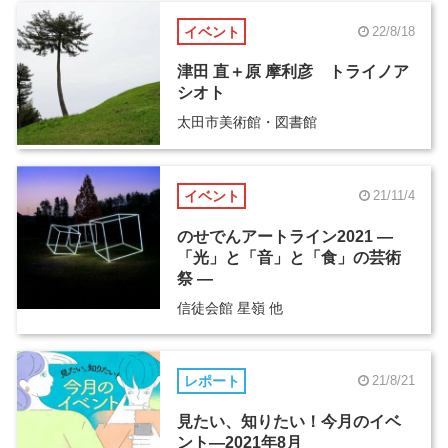
イベント
22/8/18
津田 直＋原 摩利彦 トライノア
シオト
太田市美術館・図書館
イベント
21/11/4
のせでんアートライン2021 ―
「光」と「音」と「食」の芸術
祭 ―
信徒会館 星嶺 他
レポート
21/8/21
見たい、知りたい！今月のイベ
ント―2021年8月