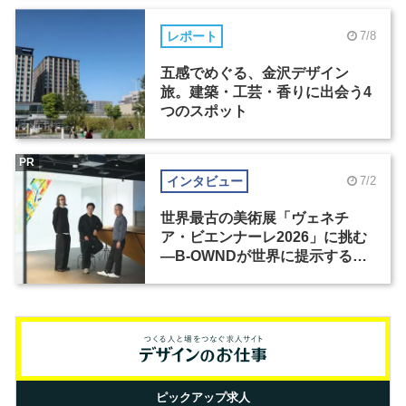
レポート
7/8
五感でめぐる、金沢デザイン
旅。建築・工芸・香りに出会う4
つのスポット
PR
インタビュー
7/2
世界最古の美術展「ヴェネチ
ア・ビエンナーレ2026」に挑む
―B-OWNDが世界に提示する美
の基準とは？（前編）
ピックアップ求人