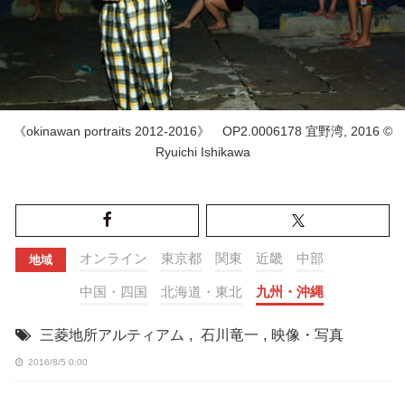
《okinawan portraits 2012-2016》 OP2.0006178 宜野湾, 2016 ©
Ryuichi Ishikawa
オンライン
東京都
関東
近畿
中部
地域
中国・四国
北海道・東北
九州・沖縄
三菱地所アルティアム
,
石川竜一
,
映像・写真
2016/8/5 0:00