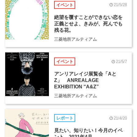
イベント
21/5/28
絶望を覆すことができない恋を
正義とせよ、きみが、死んでも
残る花。
三菱地所アルティアム
イベント
21/5/7
アンリアレイジ展覧会「Aと
Z」 ANREALAGE
EXHIBITION “A&Z”
三菱地所アルティアム
レポート
21/4/20
見たい、知りたい！今月のイベ
ント―2021年4月