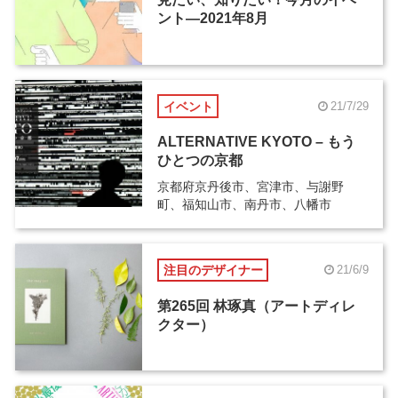
ント―2021年8月
イベント
21/7/29
ALTERNATIVE KYOTO – もう
ひとつの京都
京都府京丹後市、宮津市、与謝野
町、福知山市、南丹市、八幡市
注目のデザイナー
21/6/9
第265回 林琢真（アートディレ
クター）