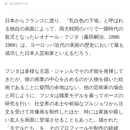
2016/8/9 0:00
日本からフランスに渡り、「乳白色の下地」と呼ばれ
る独自の画面によって、両大戦間のパリで一躍時代の
寵児となったレオナール・フジタ（藤田嗣治、1886-
1968）は、ヨーロッパ近代の美術の歴史において最も
成功した日本人芸術家といえるだろう。
フジタは多様な主題・ジャンルでその才能を発揮して
きたが、彼の画業の中心を占めるのが人物を描いた絵
画であることに疑問の余地はない。他の芸術家の場合
と同じように、フジタは職業モデルを雇ってポーズの
研究を行い、社交界の名士や裕福なブルジョワから注
文を受けて肖像画を制作したほか、時には家族や親し
い友人を画面に登場させることもあった。描かれた
「モデルたち」を、そのプロフィールや制作の経緯、