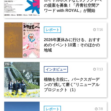
ロイヤルホストなど3ブランドへ
の提案を募集！「丹青社空間ア
ワード with ROYAL」が開始
レポート
7/16
2026年夏休みに行ける、おすす
めのイベント10選：そのほかの
地域
PR
インタビュー
7/13
植物を主役に。パークスガーデ
ンの“残して磨く”リニューアル
プロジェクト（1）
レポート
7/8