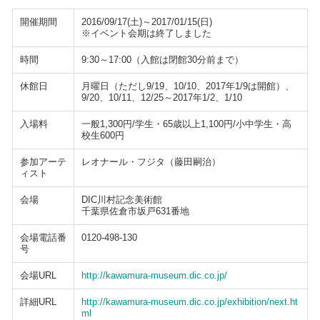
開催期間
2016/09/17(土)～2017/01/15(日)
※イベント会期は終了しました
時間
9:30～17:00（入館は閉館30分前まで）
休館日
月曜日（ただし9/19、10/10、2017年1/9は開館）、
9/20、10/11、12/25～2017年1/2、1/10
入場料
一般1,300円/学生・65歳以上1,100円/小中学生・高
校生600円
参加アーテ
レオナール・フジタ（藤田嗣治）
ィスト
会場
DIC川村記念美術館
千葉県佐倉市坂戸631番地
会場電話番
0120-498-130
号
会場URL
http://kawamura-museum.dic.co.jp/
詳細URL
http://kawamura-museum.dic.co.jp/exhibition/next.ht
ml