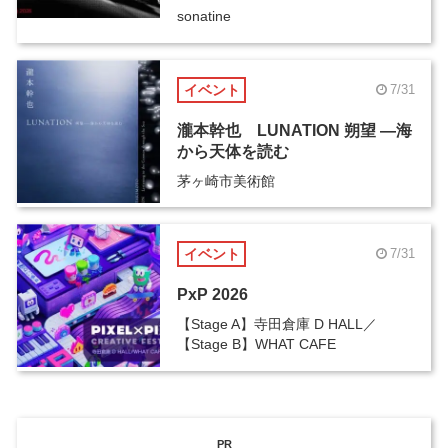
sonatine
イベント
7/31
瀧本幹也 LUNATION 朔望 ―海
から天体を読む
茅ヶ崎市美術館
イベント
7/31
PxP 2026
【Stage A】寺田倉庫 D HALL／
【Stage B】WHAT CAFE
PR