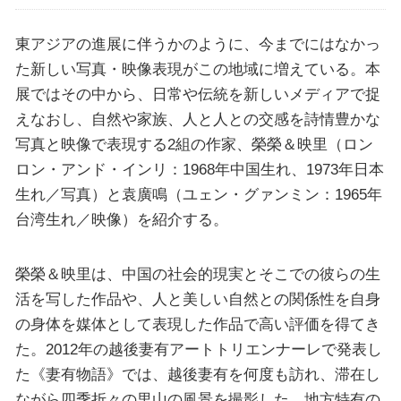
東アジアの進展に伴うかのように、今までにはなかっ
た新しい写真・映像表現がこの地域に増えている。本
展ではその中から、日常や伝統を新しいメディアで捉
えなおし、自然や家族、人と人との交感を詩情豊かな
写真と映像で表現する2組の作家、榮榮＆映里（ロン
ロン・アンド・インリ：1968年中国生れ、1973年日本
生れ／写真）と袁廣鳴（ユェン・グァンミン：1965年
台湾生れ／映像）を紹介する。
榮榮＆映里は、中国の社会的現実とそこでの彼らの生
活を写した作品や、人と美しい自然との関係性を自身
の身体を媒体として表現した作品で高い評価を得てき
た。2012年の越後妻有アートトリエンナーレで発表し
た《妻有物語》では、越後妻有を何度も訪れ、滞在し
ながら四季折々の里山の風景を撮影した。地方特有の