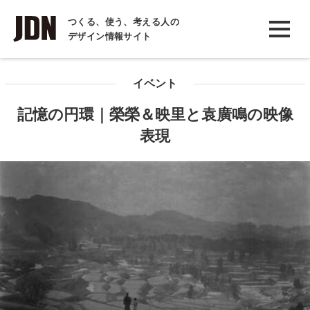
INTERVIEW
つくる、使う、考える人の
デザイン情報サイト
インタビュー
REPORT
イベント
レポート
記憶の円環｜榮榮＆映里と袁廣鳴の映像
COLUMN
表現
コラム