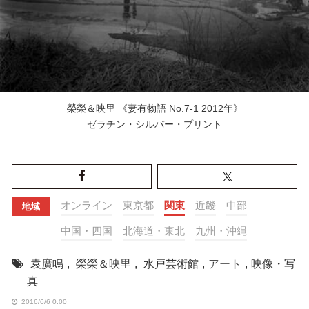
榮榮＆映里 《妻有物語 No.7-1 2012年》
ゼラチン・シルバー・プリント
オンライン
東京都
関東
近畿
中部
地域
中国・四国
北海道・東北
九州・沖縄
袁廣鳴
,
榮榮＆映里
,
水戸芸術館
,
アート
,
映像・写
真
2016/6/6 0:00