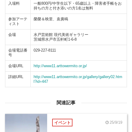
入場料
一般800円/中学生以下・65歳以上・障害者手帳をお
持ちの方と付き添いの方1名は無料
参加アーテ
榮榮＆映里、袁廣鳴
ィスト
会場
水戸芸術館 現代美術ギャラリー
茨城県水戸市五軒町1-6-8
会場電話番
029-227-8111
号
会場URL
http://www11.arttowermito.or.jp/
詳細URL
http://www11.arttowermito.or.jp/gallery/gallery02.htm
l?id=447
関連記事
イベント
25/9/19