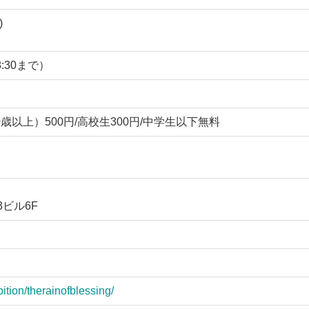
)
8:30まで）
0歳以上）500円/高校生300円/中学生以下無料
3ビル6F
ition/therainofblessing/