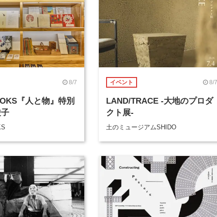
8/7
8/
イベント
BOOKS『人と物』特別
LAND/TRACE -大地のプロダ
綾子
クト展-
KS
土のミュージアムSHIDO