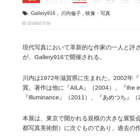
Gallery916
,
川内倫子
,
映像・写真
2016/6/2 0:00
現代写真において革新的な作家の一人と評される写真
が、Gallery916で開催される。
川内は1972年滋賀県に生まれた。2002
賞。著作は他に『AILA』（2004）、『the eyes
『Illuminance』（2011）、『あめつち』
本展は、東京で開かれる規模の大きな展覧会と
都写真美術館）に次ぐものであり、過去の