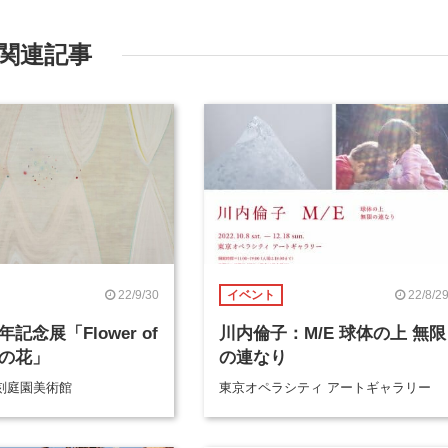
関連記事
22/9/30
22/8/2
イベント
年記念展「Flower of
川内倫子：M/E 球体の上 無限
生命の花」
の連なり
刻庭園美術館
東京オペラシティ アートギャラリー