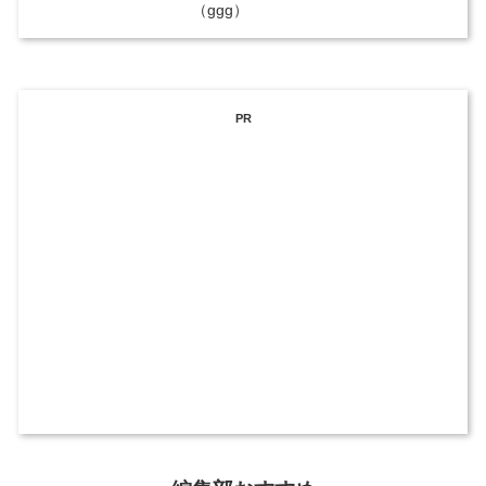
（ggg）
PR