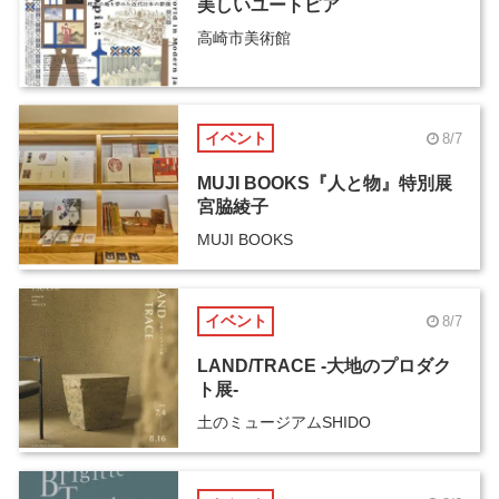
美しいユートピア
高崎市美術館
イベント
8/7
MUJI BOOKS『人と物』特別展
宮脇綾子
MUJI BOOKS
イベント
8/7
LAND/TRACE -大地のプロダク
ト展-
土のミュージアムSHIDO