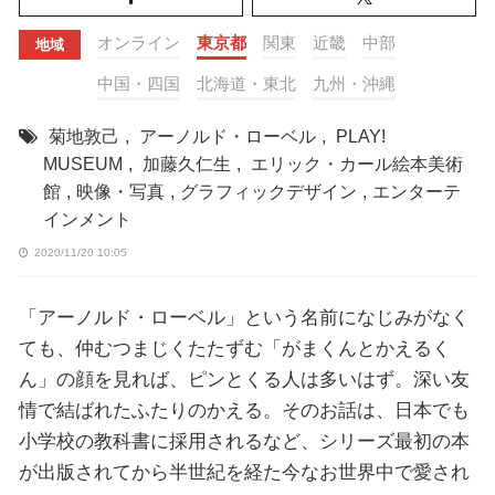
オンライン
東京都
関東
近畿
中部
地域
中国・四国
北海道・東北
九州・沖縄
菊地敦己
,
アーノルド・ローベル
,
PLAY!
MUSEUM
,
加藤久仁生
,
エリック・カール絵本美術
館
,
映像・写真
,
グラフィックデザイン
,
エンターテ
インメント
2020/11/20 10:05
「アーノルド・ローベル」という名前になじみがなく
ても、仲むつまじくたたずむ「がまくんとかえるく
ん」の顔を見れば、ピンとくる人は多いはず。深い友
情で結ばれたふたりのかえる。そのお話は、日本でも
小学校の教科書に採用されるなど、シリーズ最初の本
が出版されてから半世紀を経た今なお世界中で愛され