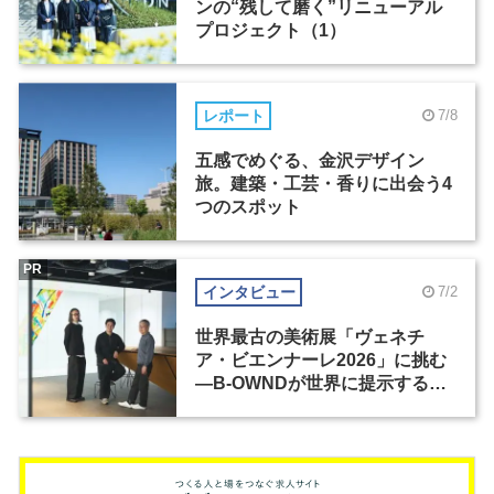
ンの“残して磨く”リニューアル
プロジェクト（1）
レポート
7/8
五感でめぐる、金沢デザイン
旅。建築・工芸・香りに出会う4
つのスポット
PR
インタビュー
7/2
世界最古の美術展「ヴェネチ
ア・ビエンナーレ2026」に挑む
―B-OWNDが世界に提示する美
の基準とは？（前編）