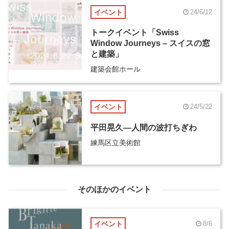
イベント
24/6/12
トークイベント「Swiss
Window Journeys – スイスの窓
と建築」
建築会館ホール
イベント
24/5/22
平田晃久―人間の波打ちぎわ
練馬区立美術館
そのほかのイベント
イベント
8/6