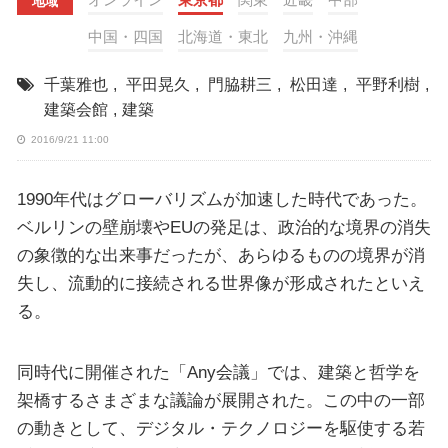
地域
中国・四国
北海道・東北
九州・沖縄
千葉雅也
,
平田晃久
,
門脇耕三
,
松田達
,
平野利樹
,
建築会館
,
建築
2016/9/21 11:00
1990年代はグローバリズムが加速した時代であった。
ベルリンの壁崩壊やEUの発足は、政治的な境界の消失
の象徴的な出来事だったが、あらゆるものの境界が消
失し、流動的に接続される世界像が形成されたといえ
る。
同時代に開催された「Any会議」では、建築と哲学を
架橋するさまざまな議論が展開された。この中の一部
の動きとして、デジタル・テクノロジーを駆使する若