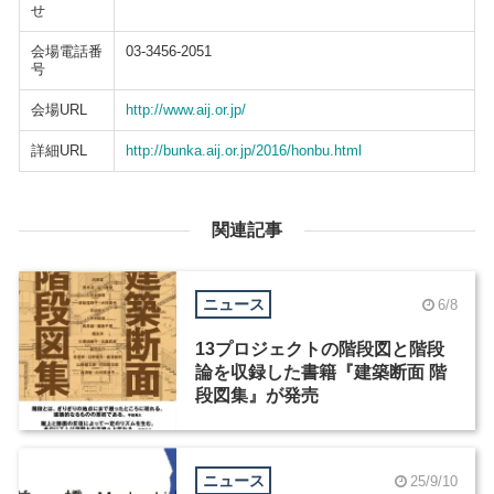
せ
会場電話番
03-3456-2051
号
会場URL
http://www.aij.or.jp/
詳細URL
http://bunka.aij.or.jp/2016/honbu.html
関連記事
ニュース
6/8
13プロジェクトの階段図と階段
論を収録した書籍『建築断面 階
段図集』が発売
ニュース
25/9/10