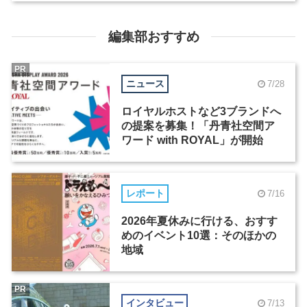
編集部おすすめ
PR
ニュース
7/28
ロイヤルホストなど3ブランドへ
の提案を募集！「丹青社空間ア
ワード with ROYAL」が開始
レポート
7/16
2026年夏休みに行ける、おすす
めのイベント10選：そのほかの
地域
PR
インタビュー
7/13