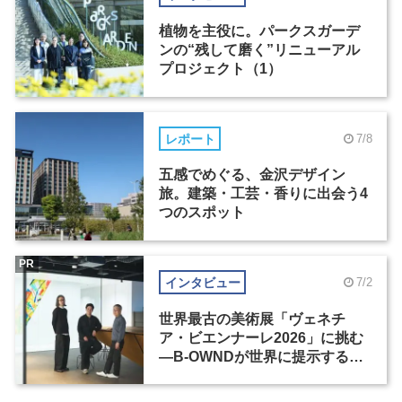
植物を主役に。パークスガーデ
ンの“残して磨く”リニューアル
プロジェクト（1）
レポート
7/8
五感でめぐる、金沢デザイン
旅。建築・工芸・香りに出会う4
つのスポット
PR
インタビュー
7/2
世界最古の美術展「ヴェネチ
ア・ビエンナーレ2026」に挑む
―B-OWNDが世界に提示する美
の基準とは？（前編）