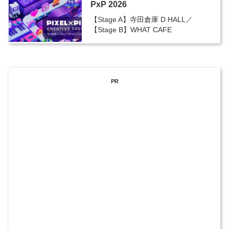
PxP 2026
【Stage A】寺田倉庫 D HALL／
【Stage B】WHAT CAFE
PR