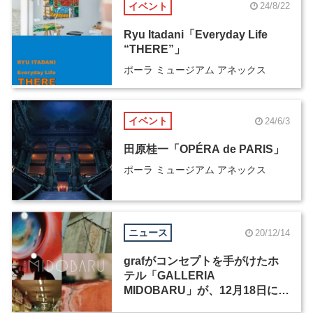
イベント
24/8/22
Ryu Itadani「Everyday Life
“THERE”」
ポーラ ミュージアム アネックス
イベント
24/6/3
田原桂一「OPÉRA de PARIS」
ポーラ ミュージアム アネックス
ニュース
20/12/14
grafがコンセプトを手がけたホ
テル「GALLERIA
MIDOBARU」が、12月18日に別
府に開業