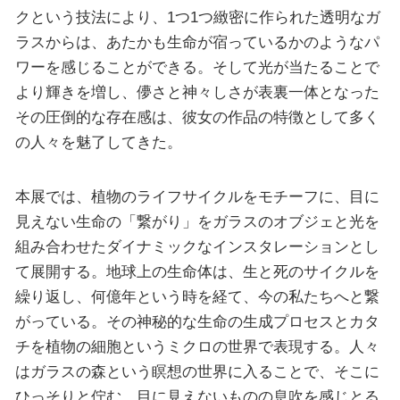
クという技法により、1つ1つ緻密に作られた透明なガ
ラスからは、あたかも生命が宿っているかのようなパ
ワーを感じることができる。そして光が当たることで
より輝きを増し、儚さと神々しさが表裏一体となった
その圧倒的な存在感は、彼女の作品の特徴として多く
の人々を魅了してきた。
本展では、植物のライフサイクルをモチーフに、目に
見えない生命の「繋がり」をガラスのオブジェと光を
組み合わせたダイナミックなインスタレーションとし
て展開する。地球上の生命体は、生と死のサイクルを
繰り返し、何億年という時を経て、今の私たちへと繋
がっている。その神秘的な生命の生成プロセスとカタ
チを植物の細胞というミクロの世界で表現する。人々
はガラスの森という瞑想の世界に入ることで、そこに
ひっそりと佇む、目に見えないものの息吹を感じとる