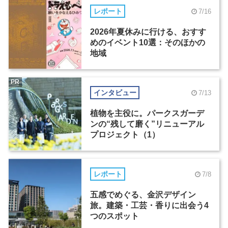
レポート
7/16
2026年夏休みに行ける、おすす
めのイベント10選：そのほかの
地域
PR
インタビュー
7/13
植物を主役に。パークスガーデ
ンの“残して磨く”リニューアル
プロジェクト（1）
レポート
7/8
五感でめぐる、金沢デザイン
旅。建築・工芸・香りに出会う4
つのスポット