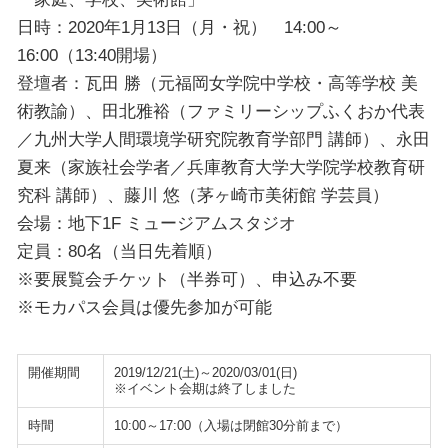
日時：2020年1月13日（月・祝） 14:00～
16:00（13:40開場）
登壇者：瓦田 勝（元福岡女学院中学校・高等学校 美
術教諭）、田北雅裕（ファミリーシップふくおか代表
／九州大学人間環境学研究院教育学部門 講師）、永田
夏来（家族社会学者／兵庫教育大学大学院学校教育研
究科 講師）、藤川 悠（茅ヶ崎市美術館 学芸員）
会場：地下1F ミュージアムスタジオ
定員：80名（当日先着順）
※要展覧会チケット（半券可）、申込み不要
※モカパス会員は優先参加が可能
開催期間
2019/12/21(土)～2020/03/01(日)
※イベント会期は終了しました
時間
10:00～17:00（入場は閉館30分前まで）