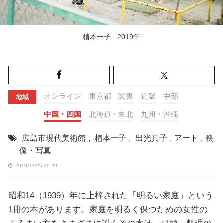
植本一子 2019年
オンライン
東京都
関東
近畿
中部
地域
中国・四国
北海道・東北
九州・沖縄
広島市現代美術館
,
植本一子
,
出光真子
,
アート
,
映
像・写真
2019/11/25 10:20
昭和14（1939）年に上梓された「明るい家庭」という
1冊の本があります。家庭を明るく保つための女性の
ふるまい方をさまざまに説くその本は、冒頭、料理の