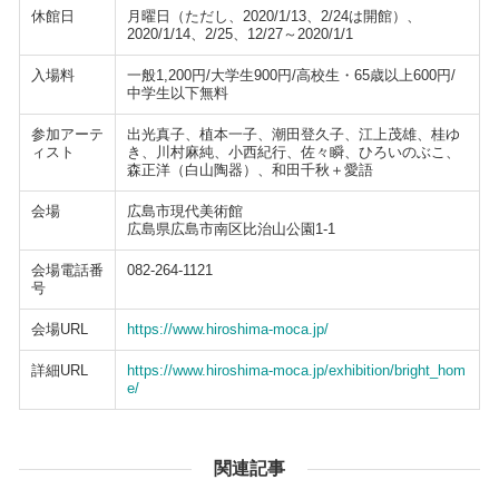
休館日
月曜日（ただし、2020/1/13、2/24は開館）、
2020/1/14、2/25、12/27～2020/1/1
入場料
一般1,200円/大学生900円/高校生・65歳以上600円/
中学生以下無料
参加アーテ
出光真子、植本一子、潮田登久子、江上茂雄、桂ゆ
ィスト
き、川村麻純、小西紀行、佐々瞬、ひろいのぶこ、
森正洋（白山陶器）、和田千秋＋愛語
会場
広島市現代美術館
広島県広島市南区比治山公園1-1
会場電話番
082-264-1121
号
会場URL
https://www.hiroshima-moca.jp/
詳細URL
https://www.hiroshima-moca.jp/exhibition/bright_hom
e/
関連記事