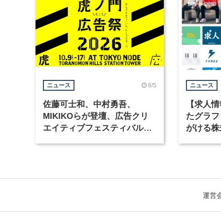
8/5
ニュース
ニュース
佐藤可士和、中村勇吾、
【求人情
MIKIKOらが登壇、広告クリ
たグラフ
エイティブフェスティバル
がける株
「虎ノ門広告祭」の第2回が開
ラフィッ
催
運営