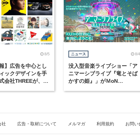
8/5
8/
ニュース
報】広告を中心とし
没入型音楽ライブショー「ア
ィックデザインを手
ニマーシブライブ『竜とそば
式会社THREEが、グ
かすの姫』」がＭoN
クデザイナーを募集
Takanawaで開催
会社
広告・取材について
メルマガ
利用規約
お問い