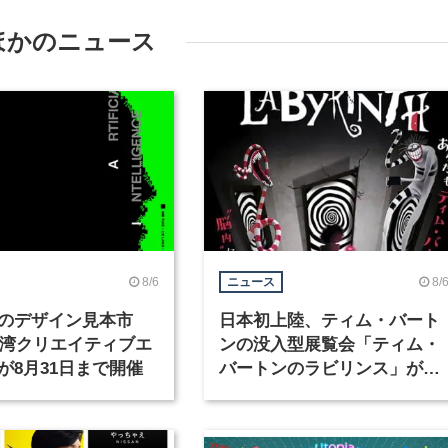
ほかのニュース
8/6
8/
ニュース
のデザイン見本市
日本初上陸、ティム・バート
6台湾クリエイティブエ
ンの没入型展覧会「ティム・
が8月31日まで開催
バートンのラビリンス」が東
京・豊洲で開催