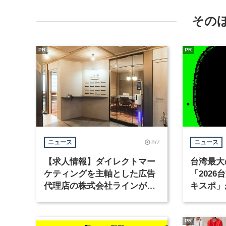
その
PR
PR
8/7
ニュース
ニュース
【求人情報】ダイレクトマー
台湾最大
ケティングを主軸とした広告
「202
代理店の株式会社ラインが、
キスポ」
グラフィックデザイナーを募
集
PR