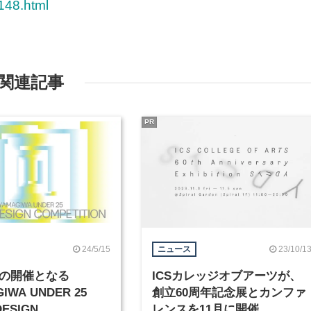
148.html
関連記事
PR
24/5/15
23/10/1
ニュース
りの開催となる
ICSカレッジオブアーツが、
IWA UNDER 25
創立60周年記念展とカンファ
DESIGN
レンスを11月に開催