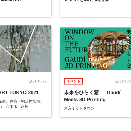
TITION」、5月7日よ
リー受付開始
21/10/22
21/9/2
イベント
ART TOKYO 2021
未来をひらく窓 ― Gaudí
Meets 3D Printing
苑前、原宿・明治神宮前、
山、六本木、銀座
東京ミッドタウン