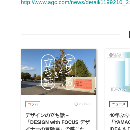
http://www.agc.com/news/detail/1199210_2
25/12/11
コラム
ニュース
デザインの立ち話－
40年ぶ
「DESIGN with FOCUS デザ
「YAMAG
イナーの冒険展」で感じたこ
IDEA & 