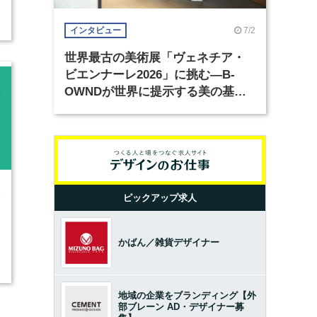
7/2
インタビュー
世界最古の美術展「ヴェネチア・
ビエンナーレ2026」に挑む―B-
OWNDが世界に提示する美の基準
とは？（前編）
9
ピックアップ求人
かばん／雑貨デザイナー
地域の企業をブランディング【外
部ブレーン AD・デザイナー募