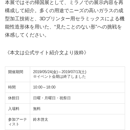
本展ではその帰国展として、ミラノでの展示内容を再
構成して紹介。多くの用途でニーズの高いガラスの成
型加工技術と、3Dプリンター用セラミックスによる機
能性造形体を用いた、“見たことのない形”への挑戦を
体感してください。
《本文は公式サイト紹介文より抜粋》
開催期間
2019/05/24(金)～2019/07/13(土)
※イベント会期は終了しました
時間
10:00～18:00
休館日
日曜・月曜日・祝祭日
入場料
無料
参加アーテ
鈴木啓太
ィスト