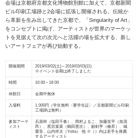
会場は京都府京都文化博物館別館に加えて、京都新聞
ビル印刷工場跡と2会場に拡張し開催される。伝統か
ら革新を生み出してきた京都で、「Singularity of Art」
をコンセプトに掲げ、アーティストが世界のマーケッ
トを見据えて次の次元へと活躍の場を拡大する、新し
いアートフェアが再び始動する。
開催期間
2019/03/02(土)～2019/03/03(日)
※イベント会期は終了しました
時間
10:00～18:00
休館日
会期中無休
入場料
1,000円（学生無料〈要学生証〉／京都新聞ビル印刷
工場跡は無料）
参加アーテ
石原梓（塩田千春）、岡村よるこ、加藤笑平（加茂
ィスト
昂）、黒宮菜菜（鶴田憲次）、顧剣亨（椿昇）、城
愛音、山内祥太（Yotta） 他 ※（）内は若手を推薦
するアーティスト