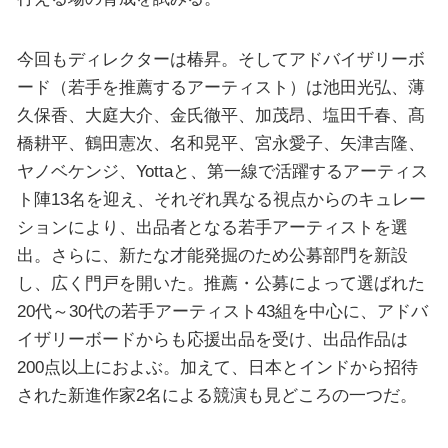
今回もディレクターは椿昇。そしてアドバイザリーボ
ード（若手を推薦するアーティスト）は池田光弘、薄
久保香、大庭大介、金氏徹平、加茂昂、塩田千春、髙
橋耕平、鶴田憲次、名和晃平、宮永愛子、矢津吉隆、
ヤノベケンジ、Yottaと、第一線で活躍するアーティス
ト陣13名を迎え、それぞれ異なる視点からのキュレー
ションにより、出品者となる若手アーティストを選
出。さらに、新たな才能発掘のため公募部門を新設
し、広く門戸を開いた。推薦・公募によって選ばれた
20代～30代の若手アーティスト43組を中心に、アドバ
イザリーボードからも応援出品を受け、出品作品は
200点以上におよぶ。加えて、日本とインドから招待
された新進作家2名による競演も見どころの一つだ。