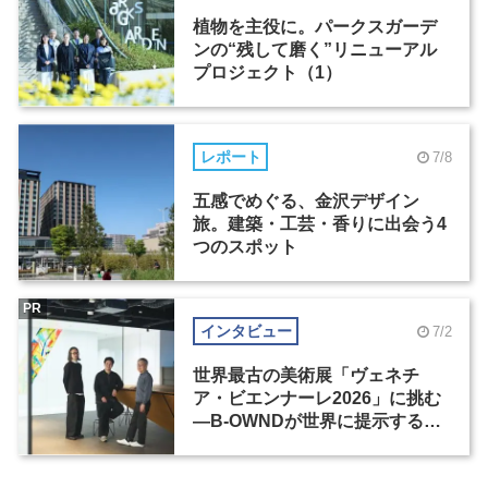
植物を主役に。パークスガーデ
ンの“残して磨く”リニューアル
プロジェクト（1）
レポート
7/8
五感でめぐる、金沢デザイン
旅。建築・工芸・香りに出会う4
つのスポット
PR
インタビュー
7/2
世界最古の美術展「ヴェネチ
ア・ビエンナーレ2026」に挑む
―B-OWNDが世界に提示する美
の基準とは？（前編）