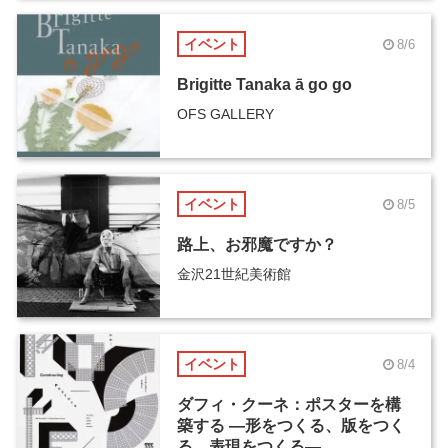
イベント
8/6
Brigitte Tanaka ā go go
OFS GALLERY
イベント
8/5
路上、お邪魔ですか？
金沢21世紀美術館
イベント
8/4
ダフィ・クーネ：ポスターを構
築する ―形をつくる、版をつく
る、表現をつくる―