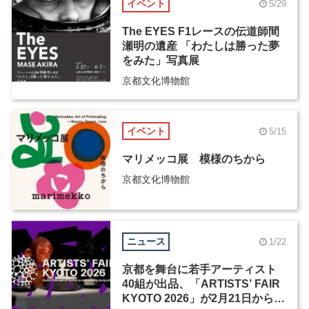
イベント
5/29
The EYES F1レースの伝道師間
瀬明の遺産 「わたしは勝った夢
をみた」写真展
京都文化博物館
イベント
5/15
マリメッコ展 模様のちから
京都文化博物館
ニュース
1/22
京都を舞台に若手アーティスト
40組が出品、「ARTISTS’ FAIR
KYOTO 2026」が2月21日から開