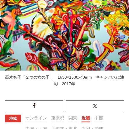
髙木智子「２つの女の子」 1630×1500x40mm キャンバスに油
彩 2017年
オンライン
東京都
関東
近畿
中部
地域
中国・四国
北海道・東北
九州・沖縄