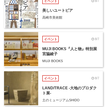
イベント
8/7
美しいユートピア
高崎市美術館
イベント
8/7
MUJI BOOKS『人と物』特別展
宮脇綾子
MUJI BOOKS
イベント
8/7
LAND/TRACE -大地のプロダク
ト展-
土のミュージアムSHIDO