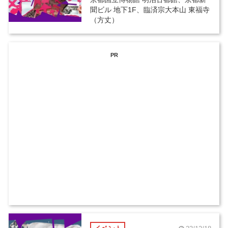
聞ビル 地下1F、臨済宗大本山 東福寺
（方丈）
PR