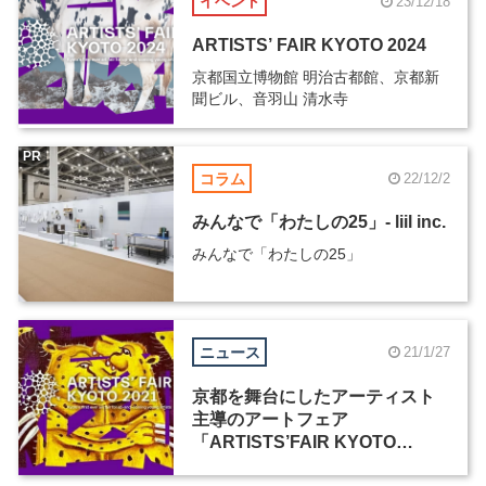
イベント
23/12/18
ARTISTS’ FAIR KYOTO 2024
京都国立博物館 明治古都館、京都新
聞ビル、音羽山 清水寺
PR
コラム
22/12/2
みんなで「わたしの25」- liil inc.
みんなで「わたしの25」
ニュース
21/1/27
京都を舞台にしたアーティスト
主導のアートフェア
「ARTISTS’FAIR KYOTO
2021」が開催