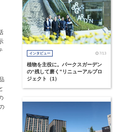
活
示
テ
7/13
インタビュー
植物を主役に。パークスガーデン
の“残して磨く”リニューアルプロ
ジェクト（1）
品
と
の
の