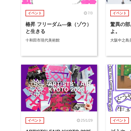
7/3
イベント
イベント
椿昇 フリーダム―像（ゾウ）
驚異の部
と生きる
よ。
十和田市現代美術館
大阪中之島
25/1/29
イベント
イベント