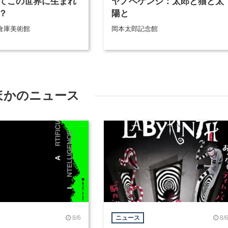
てこの世界に生まれ
ヤノベケンジ：太郎と猫と太
？
陽と
倉庫美術館
岡本太郎記念館
ほかのニュース
8/6
8/
ニュース