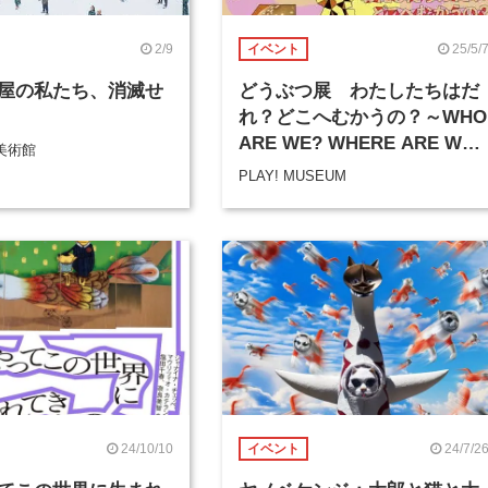
2/9
25/5/
イベント
屋の私たち、消滅せ
どうぶつ展 わたしたちはだ
れ？どこへむかうの？～WHO
ARE WE? WHERE ARE WE
美術館
GOING?
PLAY! MUSEUM
24/10/10
24/7/2
イベント