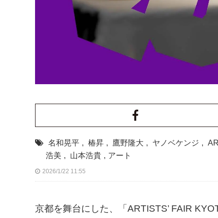
名和晃平
,
椿昇
,
鷹野隆大
,
ヤノベケンジ
,
AR
浩美
,
山本浩貴
,
アート
2026/1/22 11:55
京都を舞台にした、「ARTISTS’ FAIR K