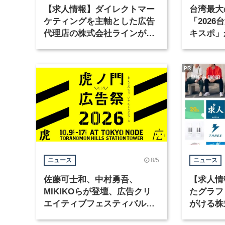
【求人情報】ダイレクトマー
台湾最大
ケティングを主軸とした広告
「202
代理店の株式会社ラインが、
キスポ」
グラフィックデザイナーを募
集
PR
8/5
ニュース
ニュース
佐藤可士和、中村勇吾、
【求人情
MIKIKOらが登壇、広告クリ
たグラフ
エイティブフェスティバル
がける株
「虎ノ門広告祭」の第2回が開
ラフィッ