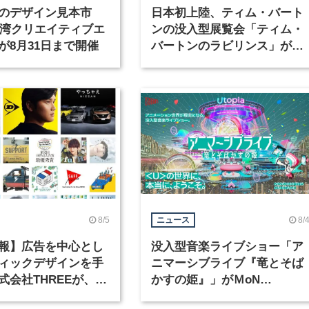
のデザイン見本市
日本初上陸、ティム・バート
6台湾クリエイティブエ
ンの没入型展覧会「ティム・
が8月31日まで開催
バートンのラビリンス」が東
京・豊洲で開催
8/5
8/
ニュース
報】広告を中心とし
没入型音楽ライブショー「ア
ィックデザインを手
ニマーシブライブ『竜とそば
式会社THREEが、グ
かすの姫』」がＭoN
クデザイナーを募集
Takanawaで開催