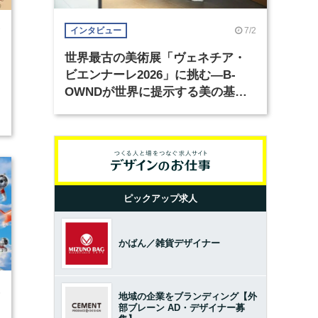
7/2
インタビュー
7
世界最古の美術展「ヴェネチア・
ビエンナーレ2026」に挑む―B-
OWNDが世界に提示する美の基準
とは？（前編）
ピックアップ求人
かばん／雑貨デザイナー
6
地域の企業をブランディング【外
部ブレーン AD・デザイナー募