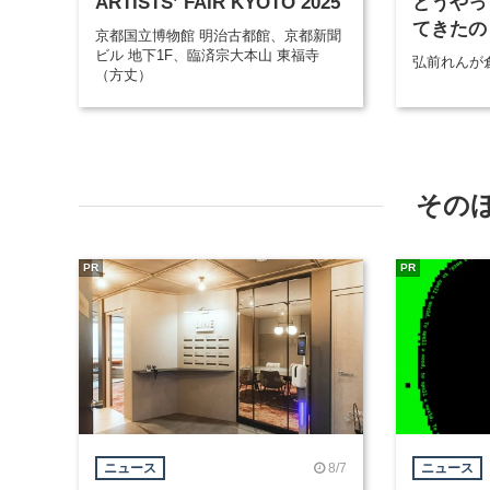
ARTISTS’ FAIR KYOTO 2025
どうやっ
てきたの
京都国立博物館 明治古都館、京都新聞
ビル 地下1F、臨済宗大本山 東福寺
弘前れんが
（方丈）
その
PR
PR
8/7
ニュース
ニュース