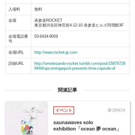
入場料
無料
会場
表参道ROCKET
東京都渋谷区神宮前4-12-10 表参道ヒルズ同潤館3F
会場電話番
03-6434-9059
号
会場URL
http://www.rocket-jp.com
詳細URL
http://omotesando-rocket.tumblr.com/post/15876728
9444/upcomingaquvii-presents-time-capsule-of
関連記事
イベント
18/9/14
saunawaves solo
exhibition「ocean 夢 ocean」