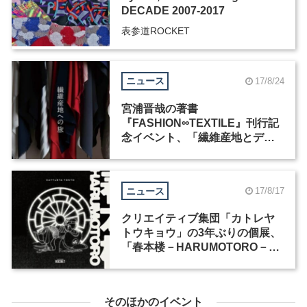
DECADE 2007-2017
表参道ROCKET
ニュース
17/8/24
宮浦晋哉の著書
『FASHION∞TEXTILE』刊行記
念イベント、「繊維産地とデザ
イナーのコラボレーション展」
が表参道ROCKETで開催
ニュース
17/8/17
クリエイティブ集団「カトレヤ
トウキョウ」の3年ぶりの個展、
「春本楼－HARUMOTORO－」
が表参道ROCKETで開催
そのほかのイベント