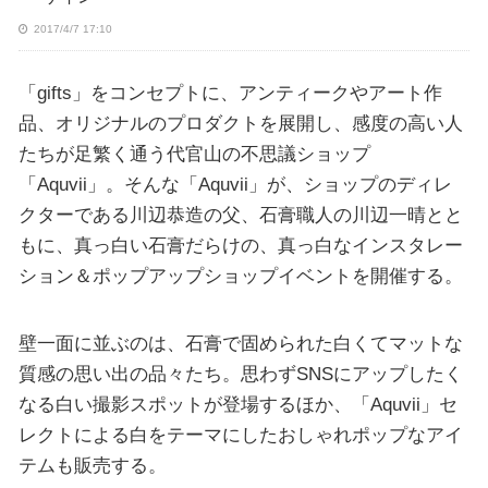
2017/4/7 17:10
「gifts」をコンセプトに、アンティークやアート作
品、オリジナルのプロダクトを展開し、感度の高い人
たちが足繁く通う代官山の不思議ショップ
「Aquvii」。そんな「Aquvii」が、ショップのディレ
クターである川辺恭造の父、石膏職人の川辺一晴とと
もに、真っ白い石膏だらけの、真っ白なインスタレー
ション＆ポップアップショップイベントを開催する。
壁一面に並ぶのは、石膏で固められた白くてマットな
質感の思い出の品々たち。思わずSNSにアップしたく
なる白い撮影スポットが登場するほか、「Aquvii」セ
レクトによる白をテーマにしたおしゃれポップなアイ
テムも販売する。