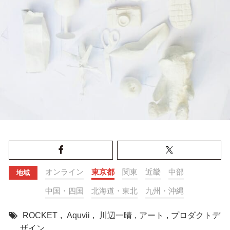
オンライン
東京都
関東
近畿
中部
地域
中国・四国
北海道・東北
九州・沖縄
ROCKET
,
Aquvii
,
川辺一晴
,
アート
,
プロダクトデ
ザイン