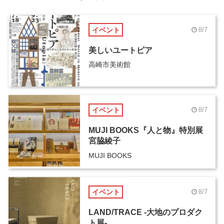
イベント
8/7
美しいユートピア
高崎市美術館
イベント
8/7
MUJI BOOKS『人と物』特別展
宮脇綾子
MUJI BOOKS
イベント
8/7
LAND/TRACE -大地のプロダク
ト展-