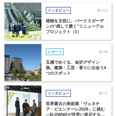
PR
インタビュー
7/13
植物を主役に。パークスガーデ
ンの“残して磨く”リニューアル
プロジェクト（1）
レポート
7/8
五感でめぐる、金沢デザイン
旅。建築・工芸・香りに出会う4
つのスポット
PR
インタビュー
7/2
世界最古の美術展「ヴェネチ
ア・ビエンナーレ2026」に挑む
―B-OWNDが世界に提示する美