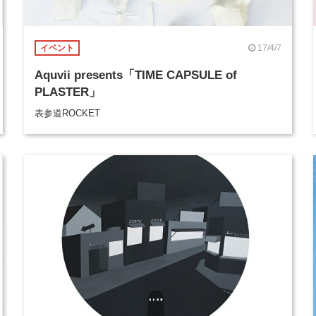
17/4/7
イベント
Aquvii presents「TIME CAPSULE of
PLASTER」
表参道ROCKET