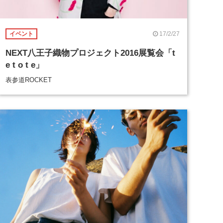
17/2/27
イベント
NEXT八王子織物プロジェクト2016展覧会「t
e t o t e」
表参道ROCKET