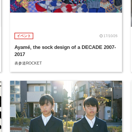
17/10/26
イベント
Ayamé, the sock design of a DECADE 2007-
2017
表参道ROCKET