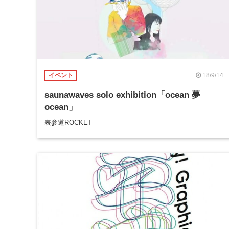
18/9/14
イベント
saunawaves solo exhibition「ocean 夢
ocean」
表参道ROCKET