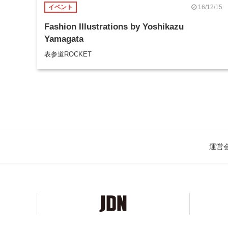
16/12/15
イベント
Fashion Illustrations by Yoshikazu
Yamagata
表参道ROCKET
運営