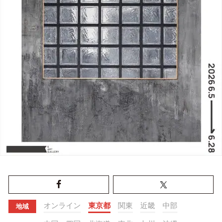
オンライン
東京都
関東
近畿
中部
地域