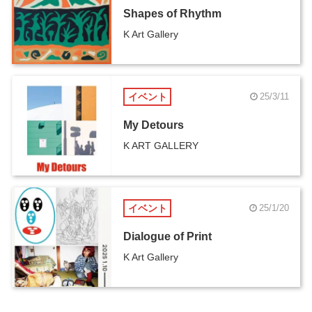
Shapes of Rhythm
K Art Gallery
イベント
25/3/11
My Detours
K ART GALLERY
イベント
25/1/20
Dialogue of Print
K Art Gallery