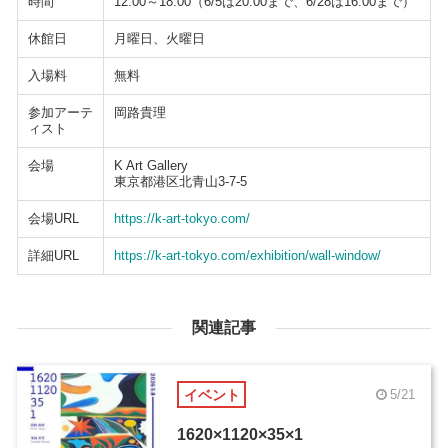
時間
12:00～18:00（6/5は20:00まで、6/28は16:00まで）
休館日
月曜日、火曜日
入場料
無料
参加アーテ
岡路貴理
ィスト
会場
K Art Gallery
東京都港区北青山3-7-5
会場URL
https://k-art-tokyo.com/
詳細URL
https://k-art-tokyo.com/exhibition/wall-window/
関連記事
イベント
5/21
1620×1120×35×1