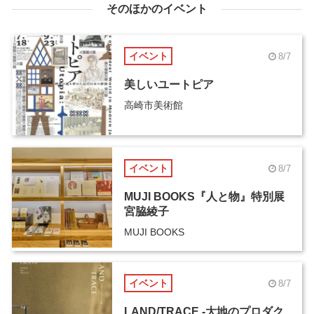
そのほかのイベント
イベント
8/7
美しいユートピア
高崎市美術館
イベント
8/7
MUJI BOOKS『人と物』特別展
宮脇綾子
MUJI BOOKS
イベント
8/7
LAND/TRACE -大地のプロダク