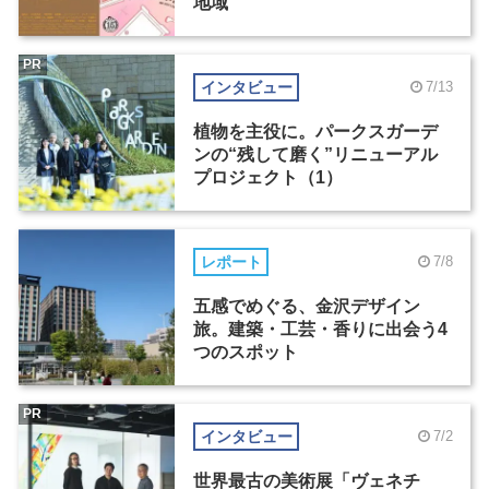
地域
PR
インタビュー
7/13
植物を主役に。パークスガーデ
ンの“残して磨く”リニューアル
プロジェクト（1）
レポート
7/8
五感でめぐる、金沢デザイン
旅。建築・工芸・香りに出会う4
つのスポット
PR
インタビュー
7/2
世界最古の美術展「ヴェネチ