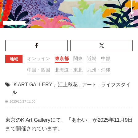
オンライン
東京都
関東
近畿
中部
地域
中国・四国
北海道・東北
九州・沖縄
K ART GALLERY
,
江上秋花
,
アート
,
ライフスタイ
ル
2025/10/27 11:00
東京のK Art Galleryにて、「あわい」が2025年11月9日
まで開催されています。