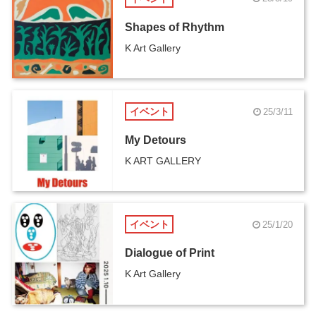
Shapes of Rhythm
K Art Gallery
イベント
25/3/11
My Detours
K ART GALLERY
イベント
25/1/20
Dialogue of Print
K Art Gallery