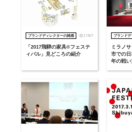
17/8/7
ブランドディレクターの雑感
ブランドデ
「2017飛騨の家具®︎フェステ
ミラノサ
ィバル」見どころの紹介
市での日
年の戦い