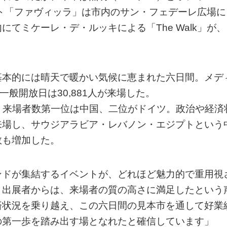
イベント「ファヴィッラ」は市内のサン・フェデーレ広場に
てミケーレ・デ・ルッキによる「The Walk」が、
基本的には晴天で暖かい気候に恵まれた六日間。メデ
一般開放日は30,881人が来場した。
。来場者数第一位は中国、二位がドイツ。政治や経済
来場し、サウジアラビア・レバノン・エジプトという
数も増加した。
ンドが集結するイベントが、どれほど魅力的で重用視
。出展者からは、来場者の質の高さに満足したという
済状況を乗り越え、この六日間の見本市を通して好業
の第一歩を踏み出す場となれたと確信しています」