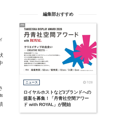
編集部おすすめ
PR
ィ
状
中
7/28
ニュース
さ
ロイヤルホストなど3ブランドへの
声
提案を募集！「丹青社空間アワー
績
ド with ROYAL」が開始