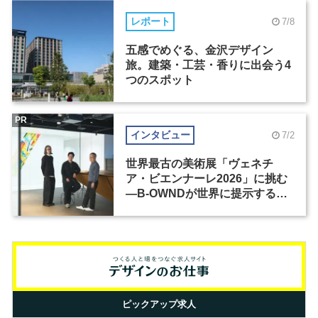
レポート
7/8
五感でめぐる、金沢デザイン
旅。建築・工芸・香りに出会う4
つのスポット
PR
インタビュー
7/2
世界最古の美術展「ヴェネチ
ア・ビエンナーレ2026」に挑む
―B-OWNDが世界に提示する美
の基準とは？（前編）
ピックアップ求人