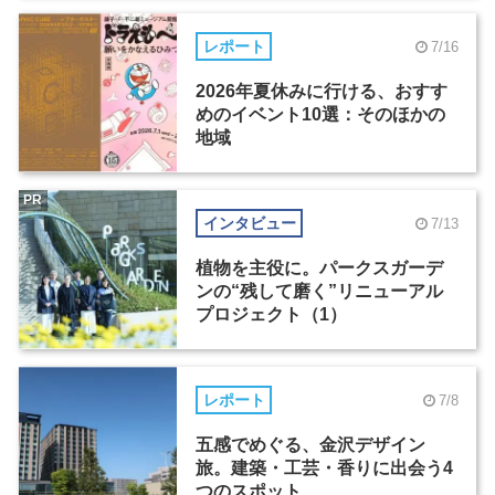
レポート
7/16
2026年夏休みに行ける、おすす
めのイベント10選：そのほかの
地域
PR
インタビュー
7/13
植物を主役に。パークスガーデ
ンの“残して磨く”リニューアル
プロジェクト（1）
レポート
7/8
五感でめぐる、金沢デザイン
旅。建築・工芸・香りに出会う4
つのスポット