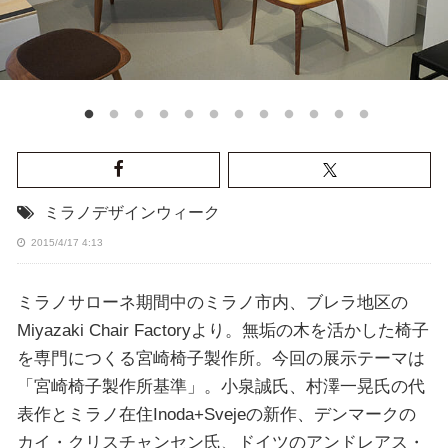
ミラノデザインウィーク
2015/4/17 4:13
ミラノサローネ期間中のミラノ市内、ブレラ地区の
Miyazaki Chair Factoryより。無垢の木を活かした椅子
を専門につくる宮崎椅子製作所。今回の展示テーマは
「宮崎椅子製作所基準」。小泉誠氏、村澤一晃氏の代
表作とミラノ在住Inoda+Svejeの新作、デンマークの
カイ・クリスチャンセン氏、ドイツのアンドレアス・