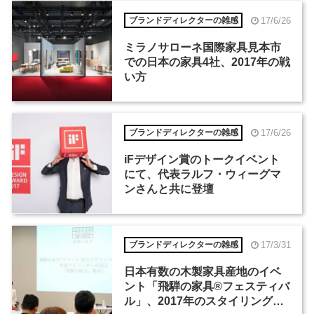
17/6/26
ブランドディレクターの雑感
ミラノサローネ国際家具見本市
での日本の家具4社、2017年の戦
い方
17/6/26
ブランドディレクターの雑感
iFデザイン賞のトークイベント
にて、代表ラルフ・ウィーグマ
ンさんと共に登壇
17/3/31
ブランドディレクターの雑感
日本有数の木製家具産地のイベ
ント「飛騨の家具®フェスティバ
ル」、2017年のスタイリングテ