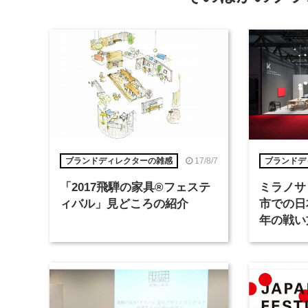
17/8/7
ブランドディレクターの雑感
ブランドデ
「2017飛騨の家具®︎フェステ
ミラノサ
ィバル」見どころの紹介
市での日
年の戦い