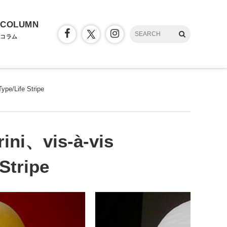
COLUMN
コラム
/Life Stripe
、vis-à-vis
Stripe