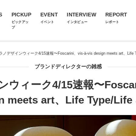
S
PICKUP
EVENT
INTERVIEW
REPORT
ス
ピックアッ
イベント
インタビュー
レポート
プ
ノデザインウィーク4/15速報〜Foscarini、vis-à-vis design meets art、Life Type
ブランドディレクターの雑感
ーク4/15速報〜Foscarini
n meets art、Life Type/Life 