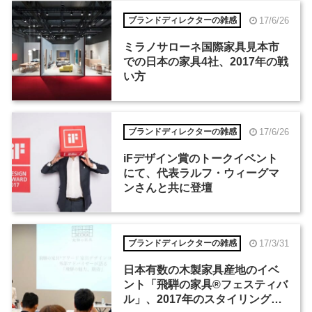
17/6/26
ブランドディレクターの雑感
ミラノサローネ国際家具見本市
での日本の家具4社、2017年の戦
い方
17/6/26
ブランドディレクターの雑感
iFデザイン賞のトークイベント
にて、代表ラルフ・ウィーグマ
ンさんと共に登壇
17/3/31
ブランドディレクターの雑感
日本有数の木製家具産地のイベ
ント「飛騨の家具®フェスティバ
ル」、2017年のスタイリングテ