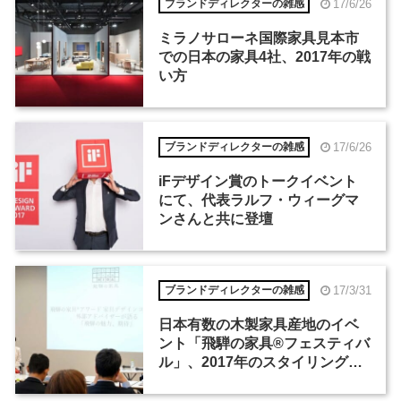
17/6/26
ブランドディレクターの雑感
ミラノサローネ国際家具見本市
での日本の家具4社、2017年の戦
い方
17/6/26
ブランドディレクターの雑感
iFデザイン賞のトークイベント
にて、代表ラルフ・ウィーグマ
ンさんと共に登壇
17/3/31
ブランドディレクターの雑感
日本有数の木製家具産地のイベ
ント「飛騨の家具®フェスティバ
ル」、2017年のスタイリングテ
ーマは「ホテル」