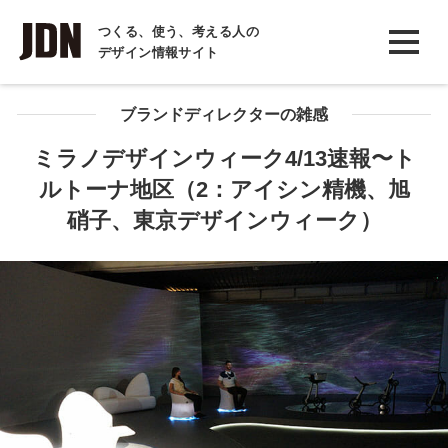
INTERVIEW
つくる、使う、考える人の
デザイン情報サイト
インタビュー
REPORT
ブランドディレクターの雑感
レポート
ミラノデザインウィーク4/13速報〜ト
ルトーナ地区（2：アイシン精機、旭
COLUMN
硝子、東京デザインウィーク）
コラム