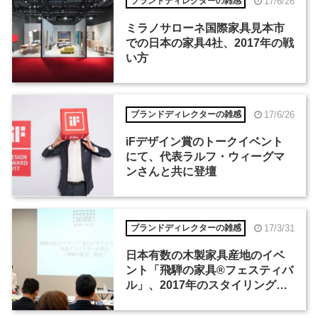
17/6/26
ブランドディレクターの雑感
ミラノサローネ国際家具見本市
での日本の家具4社、2017年の戦
い方
17/6/26
ブランドディレクターの雑感
iFデザイン賞のトークイベント
にて、代表ラルフ・ウィーグマ
ンさんと共に登壇
17/3/31
ブランドディレクターの雑感
日本有数の木製家具産地のイベ
ント「飛騨の家具®フェスティバ
ル」、2017年のスタイリングテ
ーマは「ホテル」