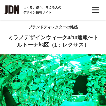
INTERVIEW
つくる、使う、考える人の
デザイン情報サイト
インタビュー
REPORT
ブランドディレクターの雑感
レポート
ミラノデザインウィーク4/13速報〜ト
ルトーナ地区（1：レクサス）
COLUMN
コラム