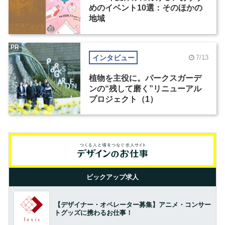
めのイベント10選：そのほかの
地域
PR
インタビュー
7/13
植物を主役に。パークスガーデ
ンの“残して磨く”リニューアル
プロジェクト（1）
ピックアップ求人
【デザイナー・オペレーター募集】アニメ・コンサー
トグッズに携わるお仕事！