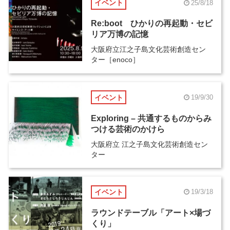
イベント
25/8/18
Re:boot ひかりの再起動・セビ
リア万博の記憶
大阪府立江之子島文化芸術創造セン
ター［enoco］
イベント
19/9/30
Exploring – 共通するものからみ
つける芸術のかけら
大阪府立 江之子島文化芸術創造セン
ター
イベント
19/3/18
ラウンドテーブル「アート×場づ
くり」