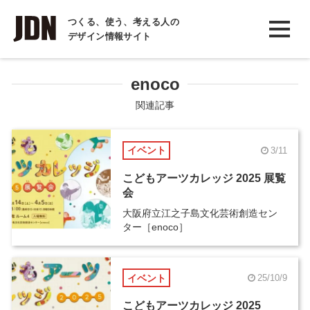
INTERVIEW
つくる、使う、考える人の
デザイン情報サイト
インタビュー
REPORT
enoco
レポート
関連記事
COLUMN
イベント
3/11
コラム
こどもアーツカレッジ 2025 展覧
会
大阪府立江之子島文化芸術創造セン
ター［enoco］
イベント
25/10/9
こどもアーツカレッジ 2025