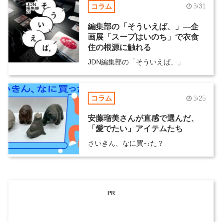
コラム
3/31
編集部の「そういえば、」―企
画展「スープはいのち」で衣食
住の根源に触れる
JDN編集部の「そういえば、」
コラム
3/25
安藤瑠美さんが直感で選んだ、
「愛でたい」アイテムたち
さいきん、なに買った？
PR