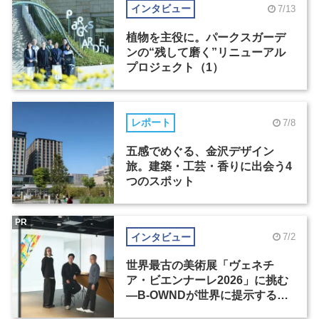
インタビュー
7/13
植物を主役に。パークスガーデ
ンの“残して磨く”リニューアル
プロジェクト（1）
レポート
7/8
五感でめぐる、金沢デザイン
旅。建築・工芸・香りに出会う4
つのスポット
PR
インタビュー
7/2
世界最古の美術展「ヴェネチ
ア・ビエンナーレ2026」に挑む
―B-OWNDが世界に提示する美
の基準とは？（前編）