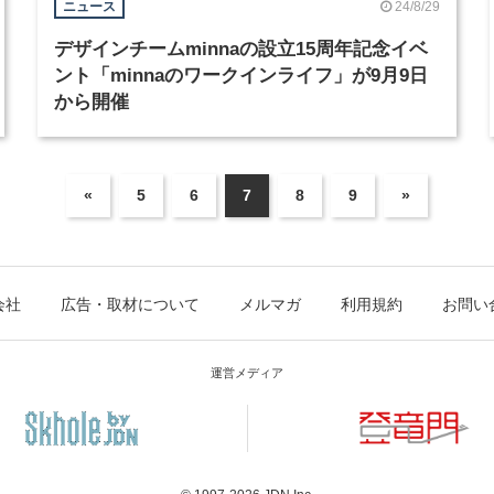
24/8/29
ニュース
デザインチームminnaの設立15周年記念イベ
ント「minnaのワークインライフ」が9月9日
から開催
«
5
6
7
8
9
»
会社
広告・取材について
メルマガ
利用規約
お問い
運営メディア