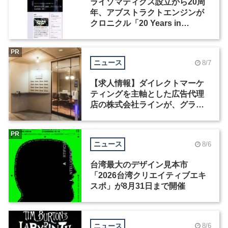
ライゾマティクス設立から20周
年、アブストラクトエンジンが
クロニクル「20 Years in
Motion」を公開
PR
ニュース
8/7
【求人情報】ダイレクトマーケ
ティングを主軸とした広告代理
店の株式会社ラインが、グラフ
ィックデザイナーを募集
PR
ニュース
8/6
台湾最大のデザイン見本市
「2026台湾クリエイティブエキ
スポ」が8月31日まで開催
ニュース
8/6