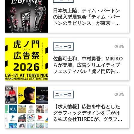
日本初上陸、ティム・バートン
の没入型展覧会「ティム・バー
トンのラビリンス」が東京・豊
洲で開催
ニュース
8/5
佐藤可士和、中村勇吾、MIKIKO
らが登壇、広告クリエイティブ
フェスティバル「虎ノ門広告
祭」の第2回が開催
PR
ニュース
8/5
【求人情報】広告を中心とした
グラフィックデザインを手がけ
る株式会社THREEが、グラフィ
ックデザイナーを募集