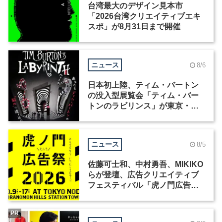
台湾最大のデザイン見本市
「2026台湾クリエイティブエキ
スポ」が8月31日まで開催
ニュース
8/6
日本初上陸、ティム・バートン
の没入型展覧会「ティム・バー
トンのラビリンス」が東京・豊
洲で開催
ニュース
8/5
佐藤可士和、中村勇吾、MIKIKO
らが登壇、広告クリエイティブ
フェスティバル「虎ノ門広告
祭」の第2回が開催
PR