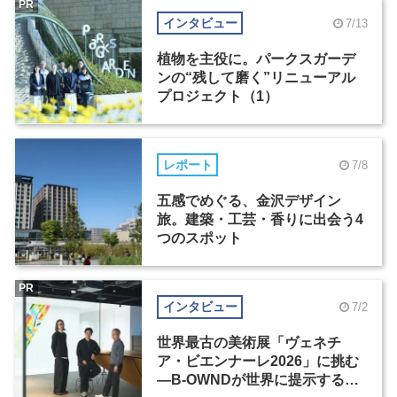
PR
インタビュー
7/13
植物を主役に。パークスガーデ
ンの“残して磨く”リニューアル
プロジェクト（1）
レポート
7/8
五感でめぐる、金沢デザイン
旅。建築・工芸・香りに出会う4
つのスポット
PR
インタビュー
7/2
世界最古の美術展「ヴェネチ
ア・ビエンナーレ2026」に挑む
―B-OWNDが世界に提示する美