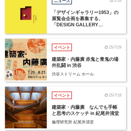
ニュース
2/18
「デザインギャラリー1953」の
展覧会企画を募集する、
「DESIGN GALLERY
AWARD」が開催
イベント
25/7/29
建築家・内藤廣 赤鬼と青鬼の場
外乱闘 in 渋谷
渋谷ストリーム ホール
イベント
25/7/18
建築家・内藤廣 なんでも手帳
と思考のスケッチ in 紀尾井清堂
倫理研究所 紀尾井清堂