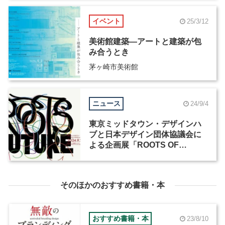
イベント
25/3/12
美術館建築―アートと建築が包
み合うとき
茅ヶ崎市美術館
ニュース
24/9/4
東京ミッドタウン・デザインハ
ブと日本デザイン団体協議会に
よる企画展「ROOTS OF
FUTURE 過去を探って、未来
を見つける」が開催
そのほかのおすすめ書籍・本
おすすめ書籍・本
23/8/10