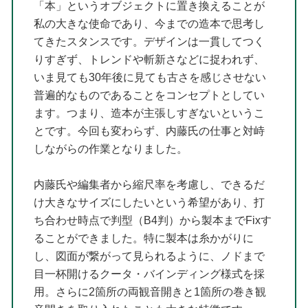
「本」というオブジェクトに置き換えることが
私の大きな使命であり、今までの造本で思考し
てきたスタンスです。デザインは一貫してつく
りすぎず、トレンドや斬新さなどに捉われず、
いま見ても30年後に見ても古さを感じさせない
普遍的なものであることをコンセプトとしてい
ます。つまり、造本が主張しすぎないというこ
とです。今回も変わらず、内藤氏の仕事と対峙
しながらの作業となりました。
内藤氏や編集者から縮尺率を考慮し、できるだ
け大きなサイズにしたいという希望があり、打
ち合わせ時点で判型（B4判）から製本までFixす
ることができました。特に製本は糸かがりに
し、図面が繋がって見られるように、ノドまで
目一杯開けるクータ・バインディング様式を採
用。さらに2箇所の両観音開きと1箇所の巻き観