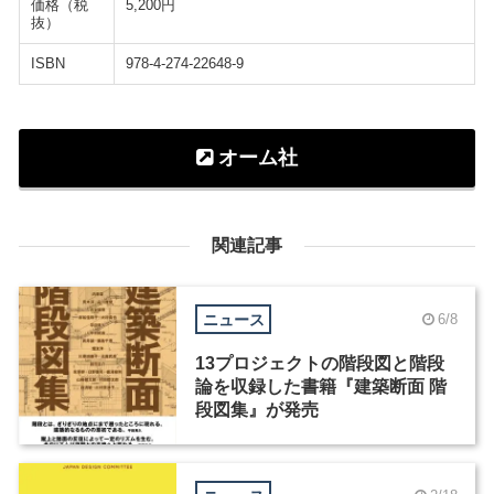
価格（税
5,200円
抜）
ISBN
978-4-274-22648-9
オーム社
関連記事
ニュース
6/8
13プロジェクトの階段図と階段
論を収録した書籍『建築断面 階
段図集』が発売