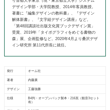
り首都大学東京（現・東京都立大学）システム
デザイン学部・大学院教授、2014年客員教授。
著書に『編集デザインの教科書』、『デザイン
解体新書』、『文字組デザイン講座』など。
「第48回講談社出版文化賞ブックデザイン賞」
受賞、2019年「タイポグラフィをめぐる書物の
森」展、企画監修など。2020年4月より桑沢デザ
イン研究所 第11代所長に就任。
発行
オーム社
著者
内藤廣
デザイン
工藤強勝
仕様
B4判・オープンバック製本・216頁（観音3セット
有）