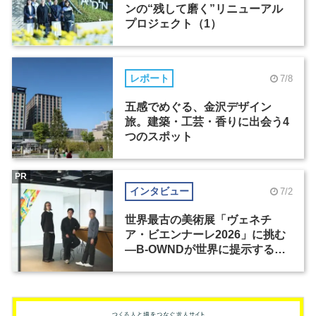
ンの“残して磨く”リニューアル
プロジェクト（1）
レポート
7/8
五感でめぐる、金沢デザイン
旅。建築・工芸・香りに出会う4
つのスポット
PR
インタビュー
7/2
世界最古の美術展「ヴェネチ
ア・ビエンナーレ2026」に挑む
―B-OWNDが世界に提示する美
の基準とは？（前編）