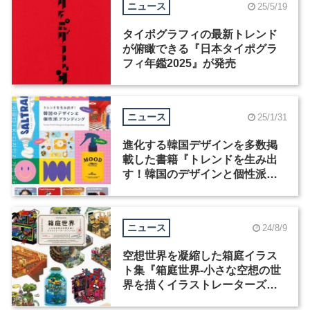
ニュース
25/5/19
タイポグラフィの最新トレンド
が俯瞰できる『日本タイポグラ
フィ年鑑2025』が発売
ニュース
25/1/31
進化する韓国デザインを多数掲
載した書籍『トレンドを生み出
す！韓国のデザインと個性派ブ
ランディング』が発売
ニュース
24/8/9
空想世界を凝縮した箱庭イラス
ト集『箱庭世界‐小さな空想の世
界を描くイラストレーターズフ
ァイル‐』が8月23日発売